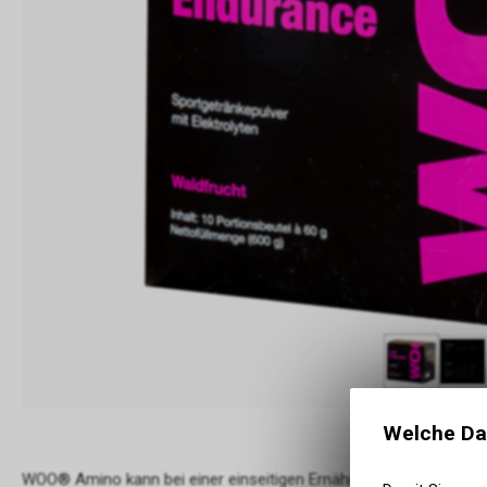
Welche Da
WOO® Amino kann bei einer einseitigen Ernährung helfen, fehle