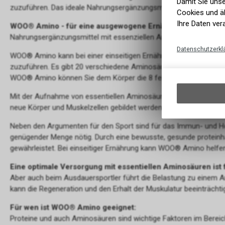
Damit Sie uns
zuzuführen. Das ideale Nahrungsergänzungsmittel.
Cookies und äh
Ihre Daten ver
WOO® Amino - für eine ausgewogene Ernährung
Nahrungsergänzungsmittel mit essenziellen Aminosäuren und Sü
Datenschutzerkl
WOO® Amino kann bei einer einseitigen Ernährung helfen, fehle
zuzuführen. Es gibt 20 verschiedene Aminosäuren und 8 davon kan
WOO® Amino können Sie dem Körper die 8 fehlenden essentiell
Mit der Aufnahme von essentiellen Aminosäuren kann der Stoffw
neue Körper und Muskelzellen gebildet werden.
Neben den Argumenten für den Sport sind für das Immun- und 
genügender Menge nötig. Durch eine bewusste, gesunde proteinh
gewährleistet. Bei einseitiger Ernährung kann WOO® Amino helfe
Eine optimale Versorgung mit essentiellen Aminosäuren ist
Aber auch beim Ausdauersportler führt die Belastung zu einem
kann die Regeneration und den Erhalt der Muskulatur beeinträchti
Für wen ist WOO® Amino geeignet:
Proteine und auch Aminosäuren sind wichtige Faktoren im Bereic