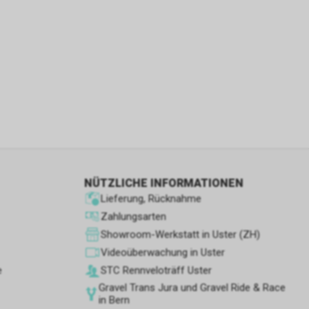
ie den
wenn sie nur
den Benutzer
aten des
flächen zu
 Geschäft,
 und
ber die
NÜTZLICHE INFORMATIONEN
leistungen
Lieferung, Rücknahme
Zahlungsarten
Showroom-Werkstatt in Uster (ZH)
Videoüberwachung in Uster
etrieb des
e
STC Rennve­loträff Uster
Gravel Trans Jura und Gravel Ride & Race
in Bern