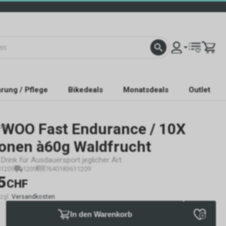
rung / Pflege
Bikedeals
Monatsdeals
Outlet
WOO Fast Endurance / 10X
cht
ionen à60g Waldfrucht
Drink für Ausdauersport jeglicher Art
01209
1209
7640183611209
5
CHF
zzgl.
Versandkosten
In den Warenkorb