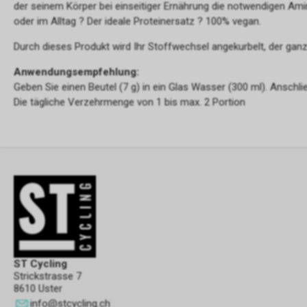
der seinem Körper bei einseitiger Ernährung die notwendigen Am
oder im Alltag ? Der ideale Proteinersatz ? 100% vegan.
Durch dieses Produkt wird Ihr Stoffwechsel angekurbelt, der gan
Anwendungsempfehlung:
Geben Sie einen Beutel (7 g) in ein Glas Wasser (300 ml). Anschli
Die tägliche Verzehrmenge von 1 bis max. 2 Portion
ST Cycling
Strickstrasse 7
8610 Uster
info
@
stcycling.ch