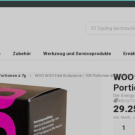
e
Zubehör
Werkzeug und Serviceprodukte
Ernäh
WOO
ortionen à 7g
WOO WOO Fast Endurance / 10X Portionen à60g Waldfru
Port
Der Energy 
450-227-
29.2
inkl. MwSt., 