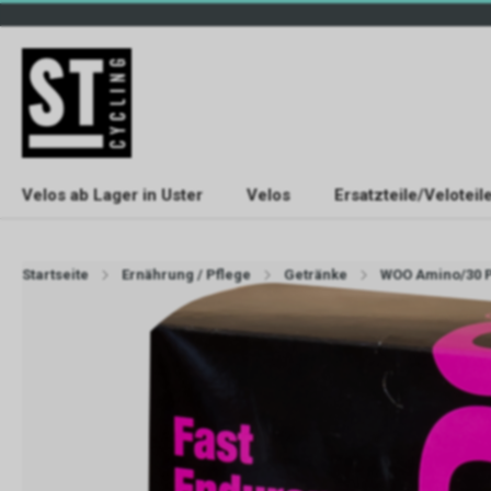
Velos ab Lager in Uster
Velos
Ersatzteile/Veloteil
Startseite
Ernährung / Pflege
Getränke
WOO Amino/30 P