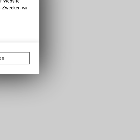
er Website
en Zwecken wir
gen auf
ots, wie die
en
ass die
nformationen
s sowie für
icht
tzer, durch
Dienste zu