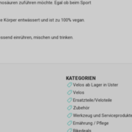
Werbe-Cookies
inosäuren zuführen möchte. Egal ob beim Sport
Sie sind diejenigen, die Informationen über die Anzeigen sammeln, d
Benutzern der Website angezeigt werden. Sie können anonym sein, 
ze Körper entwässert und ist zu 100% vegan.
Informationen über die angezeigten Werbeflächen sammeln, ohne 
zu identifizieren, oder personalisiert, wenn sie personenbezogene D
Benutzers des Shops durch einen Dritten sammeln, um diese Werbe
essend einrühren, mischen und trinken.
personalisieren.
Analyse-Cookies
Sie sammeln Informationen über das Surferlebnis des Benutzers im
normalerweise anonym, obwohl sie manchmal auch eine eindeutige
eindeutige Identifizierung des Benutzers ermöglichen, um Berichte ü
KATEGORIEN
Interessen der Benutzer an den angebotenen Produkten oder Dienst
Velos ab Lager in Uster
zu erhalten. der Laden.
Velos
Ersatzteile/Veloteile
Leistungs-Cookies
Zubehör
Sie werden verwendet, um das Surferlebnis zu verbessern und den B
Werkzeug und Serviceprodukt
Shops zu optimieren.
Ernährung / Pflege
Bikedeals