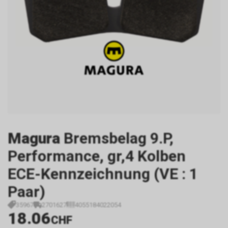
Magura
Bremsbelag 9.P,
Performance, gr,4 Kolben
ECE-Kennzeichnung (VE : 1
Paar)
35967
2701627
4055184022054
18.06
CHF