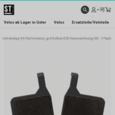
Velos ab Lager in Uster
Velos
Ersatzteile/Veloteile
 Bremsbelag 9.P, Performance, gr,4 Kolben ECE-Kennzeichnung (VE : 1 Paar)