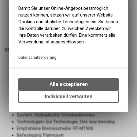
Damit Sie unser Online-Angebot bestmöglich
nutzen können, setzen wir auf unserer Website
Cookies und ähnliche Technologien ein. Sie haben
die Kontrolle darüber, zu welchen Zwecken wir
Ihre Daten verarbeiten dürfen. Eine kommerzielle
Verwendung ist ausgeschlossen.
Shimano Bremssattel XTR BR-M9110
Datenschutzerklärung
Modelljahr: 2021
Technische Funktionen
Einsatzbereich: MTB
Montage: hinten
Wir erfassen und speichern
Empfohlene Bremsleitung: SM-BH90-SS
bestimmte Interaktionen und
Alle akzeptieren
Empfohlener Bremshebel: BL-M9100
Einstellungen auf Ihrem Gerät,
Empfohlene Bremsflüssigkeit: Shimano Mineralöl
um die grundlegenden
Individuell verwalten
Funktionen unseres Online-
Bremsbeläge: Resin Beläge ohne Lamellen
Angebots, wie die Verwendung
Kurzbezeichnung: BR-M9110
des Warenkorbs, zu
System: Hydraulische Scheibenbremse
ermöglichen. Bitte beachten Sie,
Technologien: Ice Technologie, One way bleeding
dass die gespeicherten Daten
Empfohlene Bremsscheibe: RT-MT900
keinerlei Rückschlüsse auf Ihre
Befestigung: Flatmount