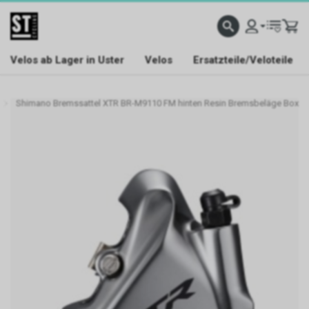
Velos ab Lager in Uster
Velos
Ersatzteile/Veloteile
Shimano Bremssattel XTR BR-M9110 FM hinten Resin Bremsbeläge Box