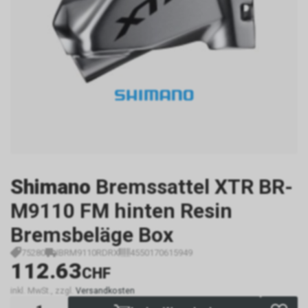
Shimano
Bremssattel XTR BR-
M9110 FM hinten Resin
Bremsbeläge Box
75280
IBRM9110RDRX
4550170615949
112.63
CHF
inkl. MwSt., zzgl.
Versandkosten