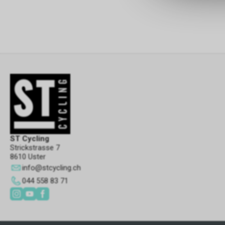
ST Cycling
Strickstrasse 7
8610 Uster
info
@
stcycling.ch
044 558 83 71