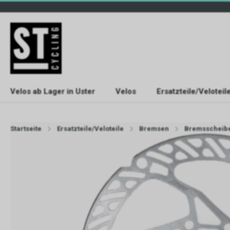
Velos ab Lager in Uster
Velos
Ersatzteile/Veloteil
Startseite
Ersatzteile/Veloteile
Bremsen
Bremsscheib