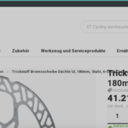
e
Zubehör
Werkzeug und Serviceprodukte
Ernäh
Trick
en
Trickstuff Bremsscheibe Dächle UL 180mm, Stahl, 6-Loch, 2.05
180
18.220.03
41.2
inkl. MwSt., 
Sofort 