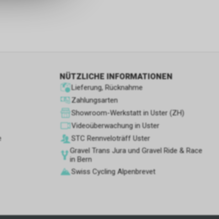
s sowie für
icht
tzer, durch
Dienste zu
NÜTZLICHE INFORMATIONEN
Lieferung, Rücknahme
ie den
Zahlungsarten
wenn sie nur
Showroom-Werkstatt in Uster (ZH)
den Benutzer
Videoüberwachung in Uster
aten des
e
STC Rennve­loträff Uster
flächen zu
Gravel Trans Jura und Gravel Ride & Race
in Bern
Swiss Cycling Alpenbrevet
 Geschäft,
 und
ber die