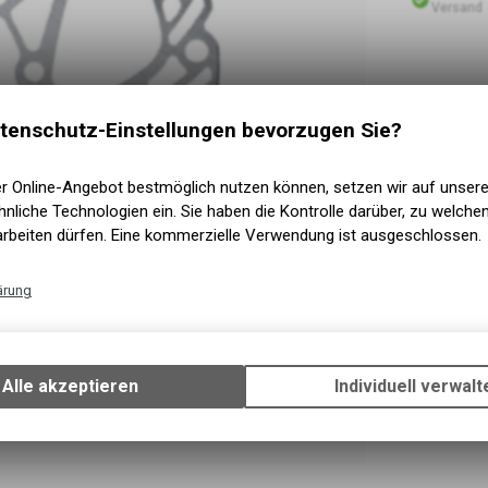
Versand
tenschutz-Einstellungen bevorzugen Sie?
er Online-Angebot bestmöglich nutzen können, setzen wir auf unser
nliche Technologien ein. Sie haben die Kontrolle darüber, zu welch
arbeiten dürfen. Eine kommerzielle Verwendung ist ausgeschlossen.
ärung
Technische Funktionen
Wir erfassen und speichern bestimmte Interaktionen und Einstellun
Ihrem Gerät, um die grundlegenden Funktionen unseres Online-Angeb
Alle akzeptieren
Individuell verwalt
Verwendung des Warenkorbs, zu ermöglichen. Bitte beachten Sie, d
gespeicherten Daten keinerlei Rückschlüsse auf Ihre persönlichen I
zulassen.