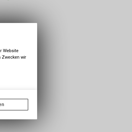
er Website
en Zwecken wir
gen auf
ots, wie die
en
ass die
nformationen