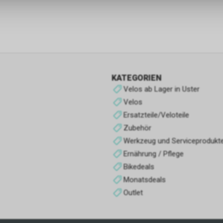
Funktionale Cookies
Funktionale Cookies sind für die Bereitstellung der Dienste des Shop
den ordnungsgemäßen Betrieb unbedingt erforderlich, daher ist es n
möglich, ihre Verwendung abzulehnen. Sie ermöglichen es dem Benu
unsere Website zu navigieren und die verschiedenen Optionen oder 
nutzen, die auf dieser vorhanden sind.
KATEGORIEN
Werbe-Cookies
Velos ab Lager in Uster
Sie sind diejenigen, die Informationen über die Anzeigen sammeln, d
Velos
Benutzern der Website angezeigt werden. Sie können anonym sein, 
Ersatzteile/Veloteile
Informationen über die angezeigten Werbeflächen sammeln, ohne 
Zubehör
zu identifizieren, oder personalisiert, wenn sie personenbezogene D
Werkzeug und Serviceprodukt
Benutzers des Shops durch einen Dritten sammeln, um diese Werbe
personalisieren.
Ernährung / Pflege
Bikedeals
Analyse-Cookies
Monatsdeals
Sie sammeln Informationen über das Surferlebnis des Benutzers im
Outlet
normalerweise anonym, obwohl sie manchmal auch eine eindeutige
eindeutige Identifizierung des Benutzers ermöglichen, um Berichte ü