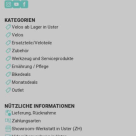
Klassifizierungsprozess sind.
KATEGORIEN
Velos ab Lager in Uster
Velos
Ersatzteile/Veloteile
Zubehör
Werkzeug und Serviceprodukte
Ernährung / Pflege
Bikedeals
Monatsdeals
Outlet
NÜTZLICHE INFORMATIONEN
Lieferung, Rücknahme
Zahlungsarten
Showroom-Werkstatt in Uster (ZH)