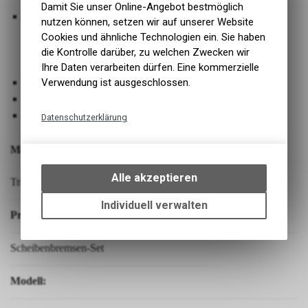
Damit Sie unser Online-Angebot bestmöglich
Herausragende Optik und Haptik bei gleichzeitig
nutzen können, setzen wir auf unserer Website
höchstmöglicher Steifigkeit und Dauerhaltbarkeit durch
Cookies und ähnliche Technologien ein. Sie haben
ausschließliche Verwendung von CNC-gefrästem
die Kontrolle darüber, zu welchen Zwecken wir
Flugzeugaluminium 7075 T6
Ihre Daten verarbeiten dürfen. Eine kommerzielle
Verwendung ist ausgeschlossen.
Verfügbar in Schwarz, Silber und Cyan
Made in Germany
Bei ausgewählten Händler verfügbar
Datenschutzerklärung
Technische Funktionen
Marke:
Wir erfassen und speichern
bestimmte Interaktionen und
Alle akzeptieren
Trickstuff
Einstellungen auf Ihrem Gerät,
um die grundlegenden
Individuell verwalten
Produktbezeichnung:
Funktionen unseres Online-
Angebots, wie die Verwendung
des Warenkorbs, zu
Scheibenbremsen-Set
ermöglichen. Bitte beachten Sie,
dass die gespeicherten Daten
Modell:
keinerlei Rückschlüsse auf Ihre
Funktionale Cookies
persönlichen Informationen