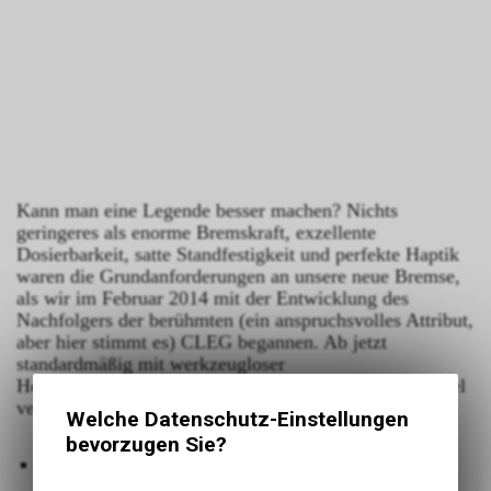
Kann man eine Legende besser machen? Nichts
geringeres als enorme Bremskraft, exzellente
Dosierbarkeit, satte Standfestigkeit und perfekte Haptik
waren die Grundanforderungen an unsere neue Bremse,
als wir im Februar 2014 mit der Entwicklung des
Nachfolgers der berühmten (ein anspruchsvolles Attribut,
aber hier stimmt es) CLEG begannen. Ab jetzt
standardmäßig mit werkzeugloser
Hebelweitenverstellung und mit neuem C42 Bremssattel
verfügbar.
Welche Datenschutz-Einstellungen
bevorzugen Sie?
Enorme Bremskraft dank idealem Verhältnis der
Kolbendurchmesser und moderater Kniehebel-Kinematik