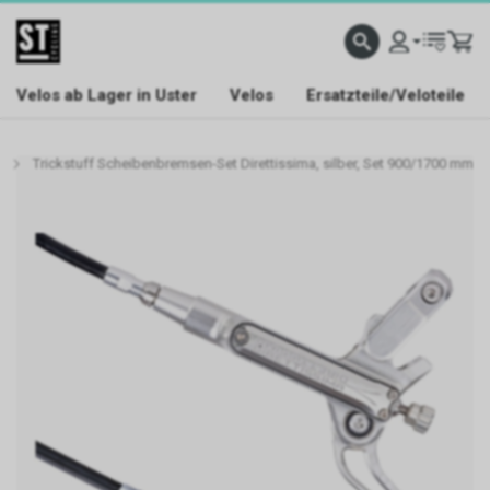
Velos ab Lager in Uster
Velos
Ersatzteile/Veloteile
Trickstuff Scheibenbremsen-Set Direttissima, silber, Set 900/1700 mm