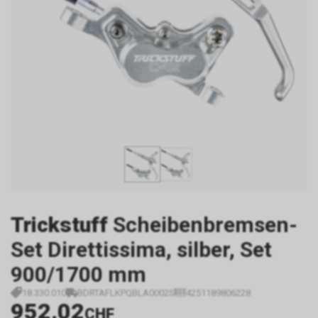
Trickstuff
Scheibenbremsen-
Set Direttissima, silber, Set
900/1700 mm
18.330.010
BDRTAFLKPQBLA0002S
4251189806228
952.02
CHF