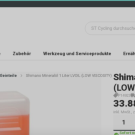
e
Zubehör
Werkzeug und Serviceprodukte
Ernäh
Shim
leinteile
Shimano Mineralöl 1 Liter LVOIL (LOW VISCOSITY)
(LOW
P14923
33.8
inkl. MwSt., 
Sofort 