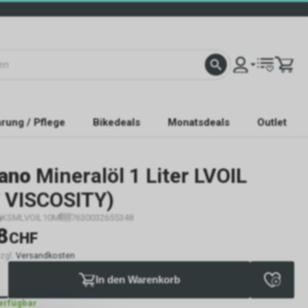
rung / Pflege
Bikedeals
Monatsdeals
Outlet
ano
Mineralöl 1 Liter LVOIL
 VISCOSITY)
KSMLVOIL10M
7630032655348
8
CHF
zzgl.
Versandkosten
In den Warenkorb
verfügbar