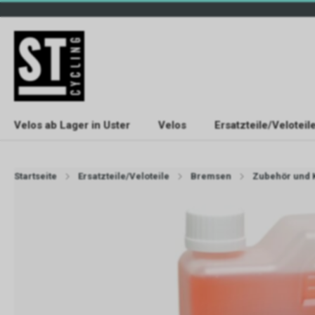
Velos ab Lager in Uster
Velos
Ersatzteile/Veloteil
Startseite
Ersatzteile/Veloteile
Bremsen
Zubehör und K