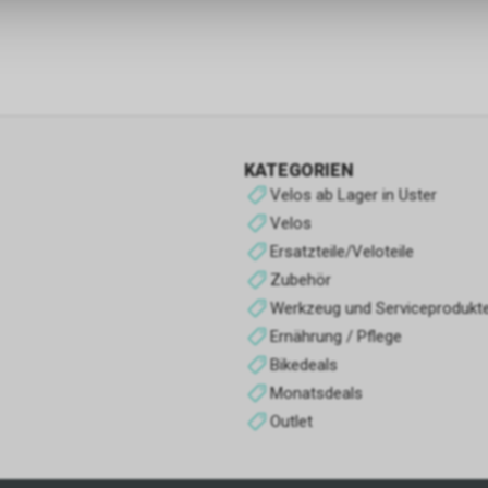
Funktionale Cookies
Funktionale Cookies sind für die Bereitstellung der Dienste des Shop
den ordnungsgemäßen Betrieb unbedingt erforderlich, daher ist es n
möglich, ihre Verwendung abzulehnen. Sie ermöglichen es dem Benu
unsere Website zu navigieren und die verschiedenen Optionen oder 
nutzen, die auf dieser vorhanden sind.
KATEGORIEN
Werbe-Cookies
Velos ab Lager in Uster
Sie sind diejenigen, die Informationen über die Anzeigen sammeln, d
Velos
Benutzern der Website angezeigt werden. Sie können anonym sein, 
Ersatzteile/Veloteile
Informationen über die angezeigten Werbeflächen sammeln, ohne 
Zubehör
zu identifizieren, oder personalisiert, wenn sie personenbezogene D
Werkzeug und Serviceprodukt
Benutzers des Shops durch einen Dritten sammeln, um diese Werbe
personalisieren.
Ernährung / Pflege
Bikedeals
Analyse-Cookies
Monatsdeals
Sie sammeln Informationen über das Surferlebnis des Benutzers im
Outlet
normalerweise anonym, obwohl sie manchmal auch eine eindeutige
eindeutige Identifizierung des Benutzers ermöglichen, um Berichte ü