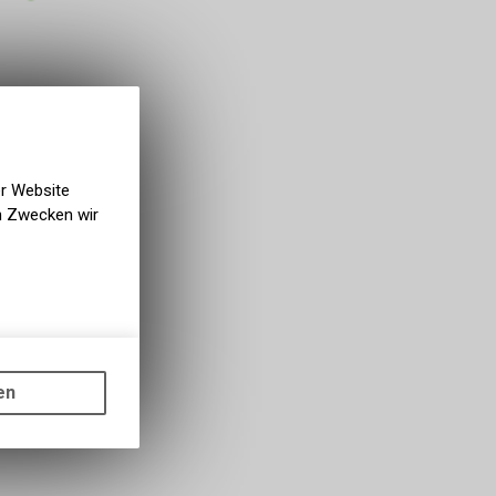
er Website
en Zwecken wir
gen auf
ots, wie die
en
ass die
nformationen