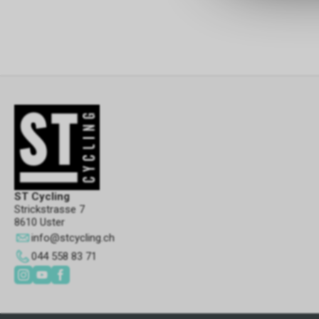
ST Cycling
Strickstrasse 7
8610 Uster
info
@
stcycling.ch
044 558 83 71