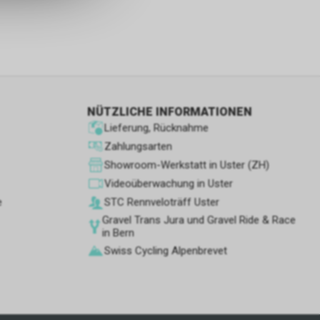
s sowie für
icht
tzer, durch
Dienste zu
NÜTZLICHE INFORMATIONEN
Lieferung, Rücknahme
ie den
Zahlungsarten
wenn sie nur
Showroom-Werkstatt in Uster (ZH)
den Benutzer
Videoüberwachung in Uster
aten des
e
STC Rennve­loträff Uster
flächen zu
Gravel Trans Jura und Gravel Ride & Race
in Bern
Swiss Cycling Alpenbrevet
 Geschäft,
 und
ber die