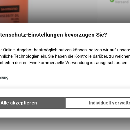
Versand
tenschutz-Einstellungen bevorzugen Sie?
er Online-Angebot bestmöglich nutzen können, setzen wir auf unser
nliche Technologien ein. Sie haben die Kontrolle darüber, zu welch
arbeiten dürfen. Eine kommerzielle Verwendung ist ausgeschlossen.
ärung
Technische Funktionen
Wir erfassen und speichern bestimmte Interaktionen und Einstellun
Ihrem Gerät, um die grundlegenden Funktionen unseres Online-Angeb
Alle akzeptieren
Individuell verwalt
Verwendung des Warenkorbs, zu ermöglichen. Bitte beachten Sie, d
gespeicherten Daten keinerlei Rückschlüsse auf Ihre persönlichen I
zulassen.