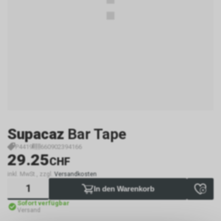
Supacaz
Bar Tape
P4419
660902394166
29.25
CHF
inkl. MwSt., zzgl.
Versandkosten
In den Warenkorb
Sofort verfügbar
Versand