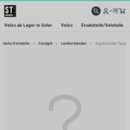
Velos ab Lager in Uster
Velos
Ersatzteile/Veloteile
tzteile/Veloteile
Cockpit
Lenkerbänder
Supacaz Bar Tape