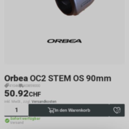
Orbea
OC2 STEM OS 90mm
41046
X0859000
50.92
CHF
inkl. MwSt., zzgl.
Versandkosten
In den Warenkorb
Sofort verfügbar
Versand