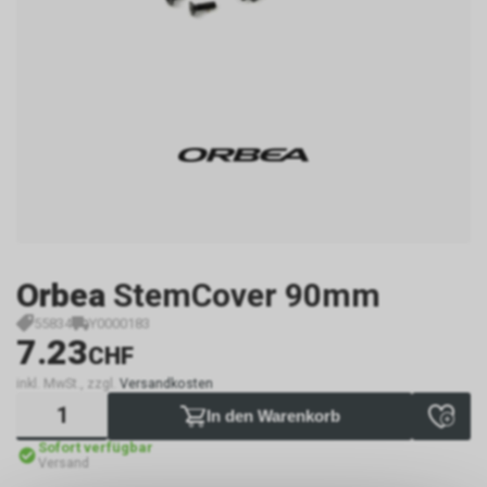
Orbea
StemCover 90mm
55834
Y0000183
7.23
CHF
inkl. MwSt., zzgl.
Versandkosten
In den Warenkorb
Sofort verfügbar
Versand