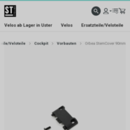
Velos ab Lager in Uster
Velos
Ersatzteile/Veloteile
teile/Veloteile
Cockpit
Vorbauten
Orbea StemCover 90mm