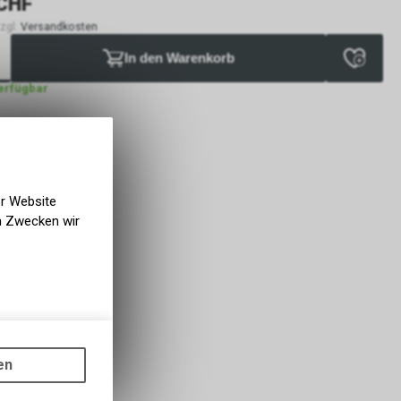
CHF
zzgl.
Versandkosten
In den Warenkorb
verfügbar
er Website
en Zwecken wir
gen auf
ots, wie die
en
ass die
nformationen