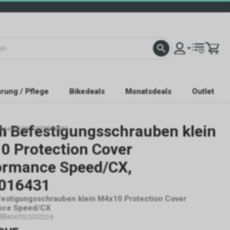
rung / Pflege
Bikedeals
Monatsdeals
Outlet
h
Befestigungsschrauben klein
e Speed/CX, 1270016431
0 Protection Cover
ormance Speed/CX,
016431
estigungsschrauben klein M4x10 Protection Cover
nce Speed/CX
4047025332224