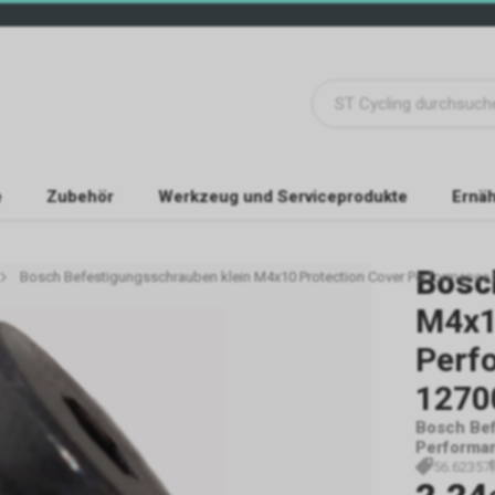
e
Zubehör
Werkzeug und Serviceprodukte
Ernäh
Bosc
Bosch Befestigungsschrauben klein M4x10 Protection Cover Performanc
M4x1
Perf
1270
Bosch Bef
Performa
56.62357