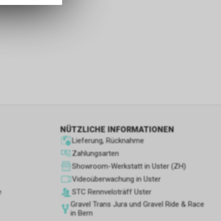
s sowie für
icht
tzer, durch
Dienste zu
ie den
NÜTZLICHE INFORMATIONEN
wenn sie nur
Lieferung, Rücknahme
den Benutzer
Zahlungsarten
aten des
Showroom-Werkstatt in Uster (ZH)
flächen zu
Videoüberwachung in Uster
e
STC Rennve­loträff Uster
Gravel Trans Jura und Gravel Ride & Race
in Bern
 Geschäft,