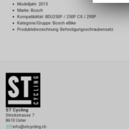
Modelljahr: 2015
Marke: Bosch
Kompatibilität: BDU250P / 250P CX / 290P
Kategorie/Gruppe: Bosch eBike
Produktebezeichnung: Befestigungsschraubensatz
ST Cycling
Strickstrasse 7
8610 Uster
info
@
stcycling.ch