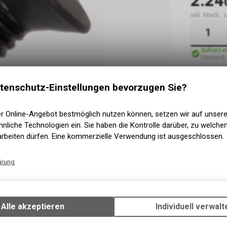
2.24
inkl. MwSt., 
Sofort 
Versand
tenschutz-Einstellungen bevorzugen Sie?
er Online-Angebot bestmöglich nutzen können, setzen wir auf unser
nliche Technologien ein. Sie haben die Kontrolle darüber, zu welch
arbeiten dürfen. Eine kommerzielle Verwendung ist ausgeschlossen.
ärung
Technische Funktionen
Wir erfassen und speichern bestimmte Interaktionen und Einstellun
Ihrem Gerät, um die grundlegenden Funktionen unseres Online-Angeb
Alle akzeptieren
Individuell verwalt
Verwendung des Warenkorbs, zu ermöglichen. Bitte beachten Sie, d
gespeicherten Daten keinerlei Rückschlüsse auf Ihre persönlichen I