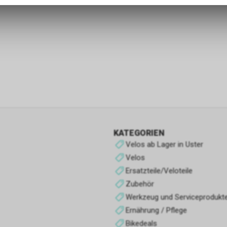
zulassen.
Funktionale Cookies
Funktionale Cookies sind für die Bereitstellung der Dienste des Shop
den ordnungsgemäßen Betrieb unbedingt erforderlich, daher ist es n
möglich, ihre Verwendung abzulehnen. Sie ermöglichen es dem Benu
unsere Website zu navigieren und die verschiedenen Optionen oder 
nutzen, die auf dieser vorhanden sind.
Werbe-Cookies
Sie sind diejenigen, die Informationen über die Anzeigen sammeln, d
KATEGORIEN
Benutzern der Website angezeigt werden. Sie können anonym sein, 
Velos ab Lager in Uster
Informationen über die angezeigten Werbeflächen sammeln, ohne 
Velos
zu identifizieren, oder personalisiert, wenn sie personenbezogene D
Ersatzteile/Veloteile
Benutzers des Shops durch einen Dritten sammeln, um diese Werbe
personalisieren.
Zubehör
Werkzeug und Serviceprodukt
Analyse-Cookies
Ernährung / Pflege
Sie sammeln Informationen über das Surferlebnis des Benutzers im
Bikedeals