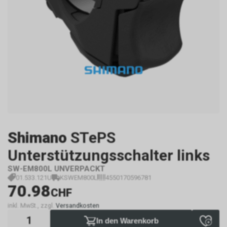
Shimano
STePS
Unterstützungsschalter links
SW-EM800L UNVERPACKT
01.533.121U
KSWEM800L
4550170596781
70.98
CHF
inkl. MwSt., zzgl.
Versandkosten
In den Warenkorb