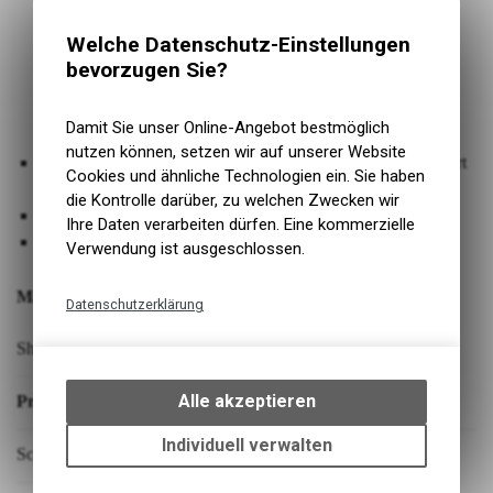
Welche Datenschutz-Einstellungen
bevorzugen Sie?
Damit Sie unser Online-Angebot bestmöglich
nutzen können, setzen wir auf unserer Website
Konkave Tastenform mit breiterem Eingabebereich verbessert
Cookies und ähnliche Technologien ein. Sie haben
Komfort und Kontrolle
die Kontrolle darüber, zu welchen Zwecken wir
Besser erreichbare Tasten mit geringeren Bedienkräften
Ihre Daten verarbeiten dürfen. Eine kommerzielle
Verbesserte Ergonomie
Verwendung ist ausgeschlossen.
Marke:
Datenschutzerklärung
Technische Funktionen
Shimano
Wir erfassen und speichern
bestimmte Interaktionen und
Alle akzeptieren
Produktbezeichnung:
Einstellungen auf Ihrem Gerät,
um die grundlegenden
Individuell verwalten
Schalter
Funktionen unseres Online-
Angebots, wie die Verwendung