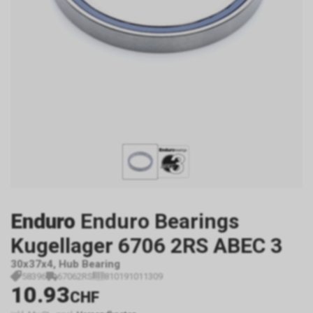
Enduro
Enduro Bearings
Kugellager 6706 2RS ABEC 3
30x37x4, Hub Bearing
58396
67062RS
810191011309
10.93
CHF