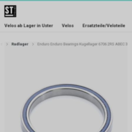
Velos ab Lager in Uster
Velos
Ersatzteile/Veloteile
er
Radlager
Enduro Enduro Bearings Kugellager 6706 2RS ABEC 3