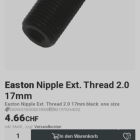
Easton
Nipple Ext. Thread 2.0
17mm
Easton Nipple Ext. Thread 2.0 17mm black: one size
260930700500018000
821973264202
4.66
CHF
inkl. MwSt., zzgl.
Versandkosten
In den Warenkorb