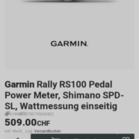
Garmin
Rally RS100 Pedal
Power Meter, Shimano SPD-
SL, Wattmessung einseitig
61998
0753759262822
509.00
CHF
inkl. MwSt., zzgl.
Versandkosten