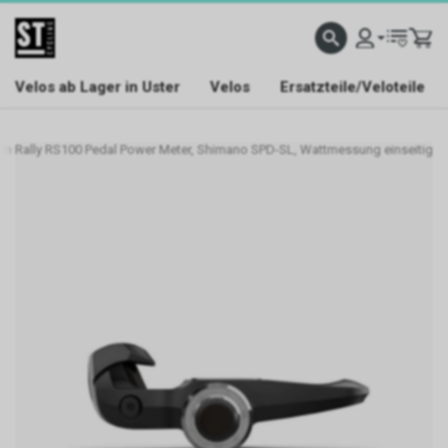
Velos ab Lager in Uster
Velos
Ersatzteile/Veloteile
in Rally RS100 Pedal Power Meter, Shimano SPD-SL, Wattmessung einseitig