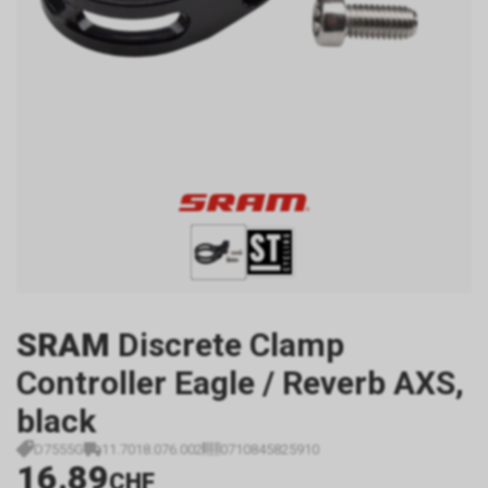
SRAM
Discrete Clamp
Controller Eagle / Reverb AXS,
black
D7555G
11.7018.076.002
0710845825910
16.89
CHF