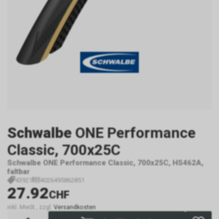
Schwalbe
ONE Performance
Classic, 700x25C
Schwalbe ONE Performance Classic, 700x25C, HS462A,
faltbar
43921
4026495862851
27.92
CHF
inkl. MwSt., zzgl.
Versandkosten