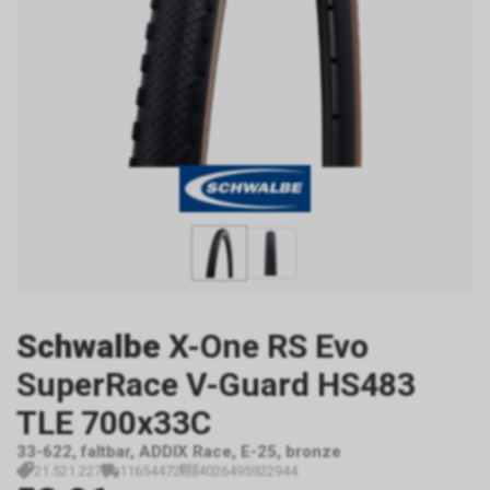
Schwalbe
X-One RS Evo
SuperRace V-Guard HS483
TLE 700x33C
33-622, faltbar, ADDIX Race, E-25, bronze
21.521.227
11654472
4026495922944