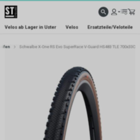
Velos ab Lager in Uster
Velos
Ersatzteile/Veloteile
eifen
Schwalbe X-One RS Evo SuperRace V-Guard HS483 TLE 700x33C