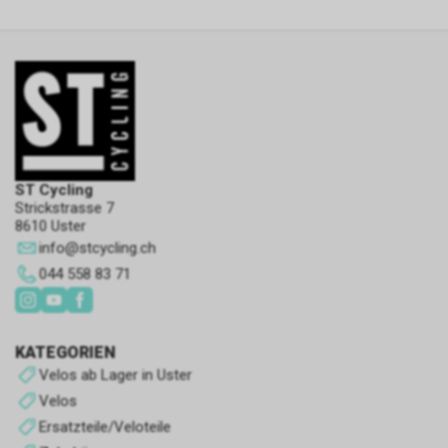
optimieren.
Andere Cookies
Es handelt sich um Cookies
ohne eindeutigen Zweck oder
solche, die wir noch im
Klassifizierungsprozess sind.
ST Cycling
Strickstrasse 7
8610 Uster
info
@
stcycling.ch
044 558 83 71
KATEGORIEN
Velos ab Lager in Uster
Velos
Ersatzteile/Veloteile