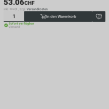
53.06
CHF
inkl. MwSt., zzgl.
Versandkosten
In den Warenkorb
Sofort verfügbar
Versand