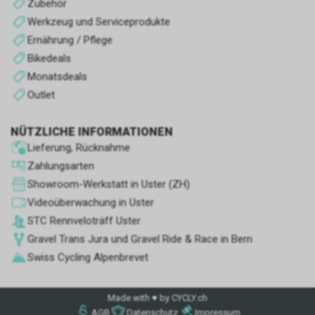
Zubehör
Werkzeug und Serviceprodukte
Ernährung / Pflege
Bikedeals
Monatsdeals
Outlet
NÜTZLICHE INFORMATIONEN
Lieferung, Rücknahme
Zahlungsarten
Showroom-Werkstatt in Uster (ZH)
Videoüberwachung in Uster
STC Rennve­loträff Uster
Gravel Trans Jura und Gravel Ride & Race in Bern
Swiss Cycling Alpenbrevet
Made with ♥ by CYCLY.ch
AGB
Datenschutz
Impressum