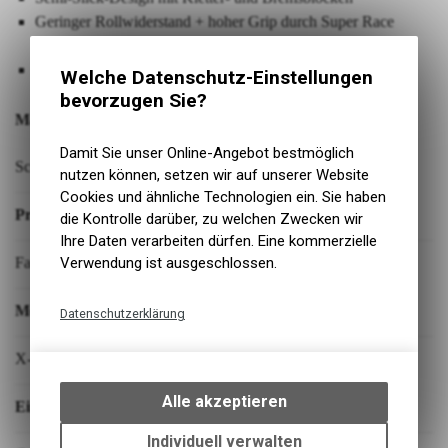
Geringer Rollwiderstand + hoher Grip durch Super Race
Karkasse
Hoher Pannenschutz dank V-Guard
Welche Datenschutz-Einstellungen
bevorzugen Sie?
Marke:
Damit Sie unser Online-Angebot bestmöglich
Schwalbe
nutzen können, setzen wir auf unserer Website
Cookies und ähnliche Technologien ein. Sie haben
Produktbezeichnung:
die Kontrolle darüber, zu welchen Zwecken wir
Ihre Daten verarbeiten dürfen. Eine kommerzielle
Verwendung ist ausgeschlossen.
Faltreifen
Modell:
Datenschutzerklärung
Technische Funktionen
X-One RS Evo
Wir erfassen und speichern
bestimmte Interaktionen und
Alle akzeptieren
Einsatzbereich:
Einstellungen auf Ihrem Gerät,
um die grundlegenden
Individuell verwalten