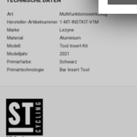
TECHNISCHE DATEN
Art:
Multifunktionswerkzeug
Hersteller-Artikelnummer:
1-MT-INSTKIT-V1M
Marke:
Lezyne
Material:
Aluminium
Modell:
Tool Insert Kit
Modelljahr:
2021
Primärfarbe:
Schwarz
Primärtechnologie:
Bar Insert Tool