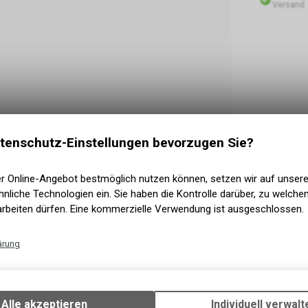
Versand
tenschutz-Einstellungen bevorzugen Sie?
er Online-Angebot bestmöglich nutzen können, setzen wir auf unser
nliche Technologien ein. Sie haben die Kontrolle darüber, zu welch
arbeiten dürfen. Eine kommerzielle Verwendung ist ausgeschlossen.
ärung
Technische Funktionen
Wir erfassen und speichern bestimmte Interaktionen und Einstellun
Ihrem Gerät, um die grundlegenden Funktionen unseres Online-Angeb
Alle akzeptieren
Individuell verwalt