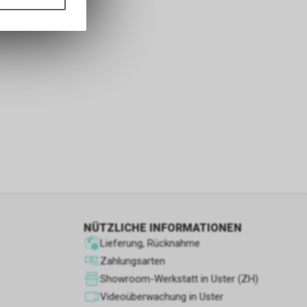
ass die
nformationen
s sowie für
icht
tzer, durch
Dienste zu
ie den
wenn sie nur
NÜTZLICHE INFORMATIONEN
den Benutzer
aten des
Lieferung, Rücknahme
flächen zu
Zahlungsarten
Showroom-Werkstatt in Uster (ZH)
Videoüberwachung in Uster