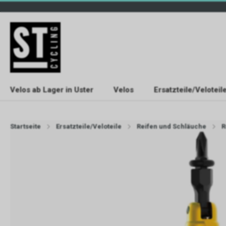
Velos ab Lager in Uster
Velos
Ersatzteile/Veloteil
Startseite
Ersatzteile/Veloteile
Reifen und Schläuche
R