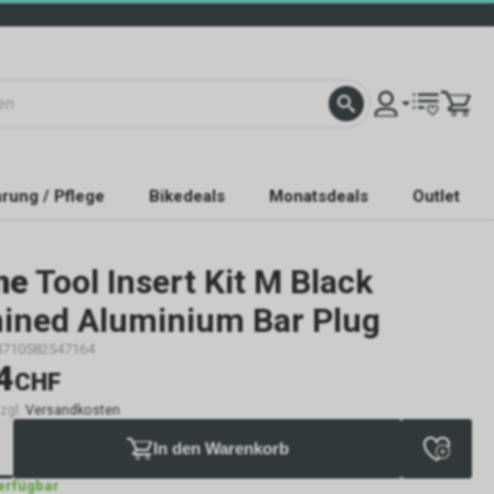
rung / Pflege
Bikedeals
Monatsdeals
Outlet
ne
Tool Insert Kit M Black
ined Aluminium Bar Plug
4710582547164
4
CHF
zzgl.
Versandkosten
In den Warenkorb
verfügbar