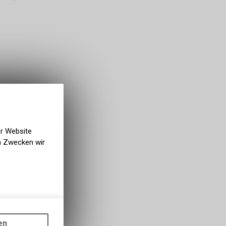
er Website
en Zwecken wir
gen auf
ots, wie die
en