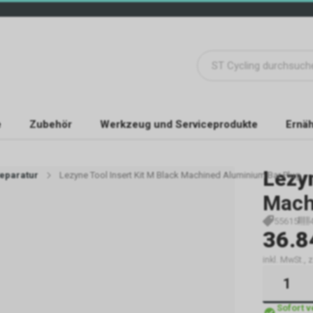
e
Zubehör
Werkzeug und Serviceprodukte
Ernäh
Lezy
eparatur
Lezyne Tool Insert Kit M Black Machined Aluminium Bar Plug
Mach
55615
36.8
inkl. MwSt., 
Sofort 