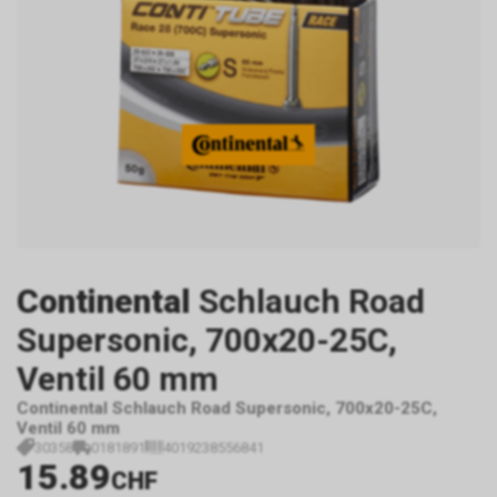
Continental
Schlauch Road
Supersonic, 700x20-25C,
Ventil 60 mm
Continental Schlauch Road Supersonic, 700x20-25C,
Ventil 60 mm
30358
0181891
4019238556841
15.89
CHF