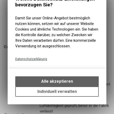
bevorzugen Sie?
Damit Sie unser Online-Angebot bestmöglich
nutzen können, setzen wir auf unserer Website
Cookies und ähnliche Technologien ein. Sie haben
die Kontrolle darüber, zu welchen Zwecken wir
Ihre Daten verarbeiten dürfen. Eine kommerzielle
Verwendung ist ausgeschlossen.
Continental Continental Schlauch mit Prestaventil
Datenschutzerklärung
Technische Funktionen
Jeder einzelne Schlauch wird auf seine Luftdichtigkeit
Wir erfassen und speichern
geprüft, bevor er die Fabrik verlässt
bestimmte Interaktionen und
Alle akzeptieren
Die Schläuche werden einzeln in Metallformen vulkanisiert
Einstellungen auf Ihrem Gerät,
Einfach und schnell zu montieren
um die grundlegenden
Individuell verwalten
Funktionen unseres Online-
Jeder einzelne Schlauch wird auf seine
Angebots, wie die Verwendung
Luftdichtigkeit geprüft, bevor er die Fabrik
des Warenkorbs, zu
verlässt
ermöglichen. Bitte beachten Sie,