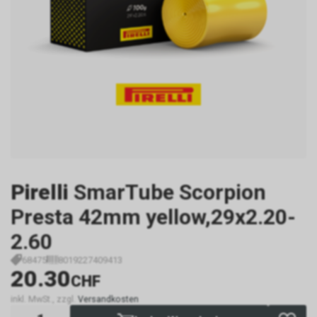
Pirelli
SmarTube Scorpion
Presta 42mm yellow,29x2.20-
2.60
68475
8019227409413
20.30
CHF
inkl. MwSt., zzgl.
Versandkosten