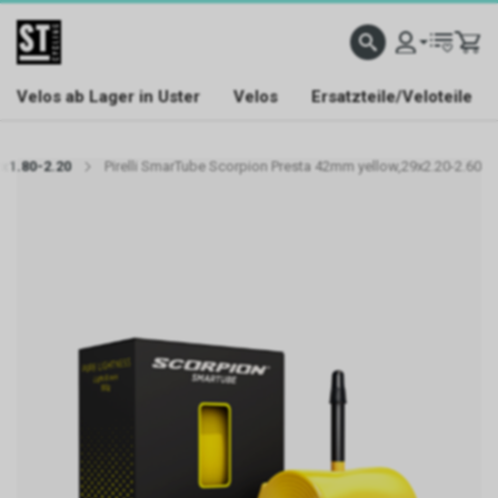
Velos ab Lager in Uster
Velos
Ersatzteile/Veloteile
x1.80-2.20
Pirelli SmarTube Scorpion Presta 42mm yellow,29x2.20-2.60