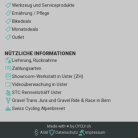
optimieren.
Werkzeug und Serviceprodukte
Ernährung / Pflege
Andere Cookies
Bikedeals
Es handelt sich um Cookies
Monatsdeals
ohne eindeutigen Zweck oder
Outlet
solche, die wir noch im
Klassifizierungsprozess sind.
NÜTZLICHE INFORMATIONEN
Lieferung, Rücknahme
Zahlungsarten
Showroom-Werkstatt in Uster (ZH)
Videoüberwachung in Uster
STC Rennve­loträff Uster
Gravel Trans Jura und Gravel Ride & Race in Bern
Swiss Cycling Alpenbrevet
Made with ♥ by CYCLY.ch
AGB
Datenschutz
Impressum