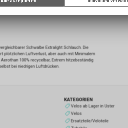
Alle akzeptieren
Individuell verwalt
Verwendung des Warenkorbs, zu ermöglichen. Bitte beachten Sie, d
gespeicherten Daten keinerlei Rückschlüsse auf Ihre persönlichen I
zulassen.
Funktionale Cookies
Funktionale Cookies sind für die Bereitstellung der Dienste des Shop
den ordnungsgemäßen Betrieb unbedingt erforderlich, daher ist es n
vergleichbarer Schwalbe Extralight Schlauch. Die
möglich, ihre Verwendung abzulehnen. Sie ermöglichen es dem Benu
rt plötzlichen Luftverlust, aber auch mit Minimalem
unsere Website zu navigieren und die verschiedenen Optionen oder 
r Aerothan 100% recycelbar, Extrem hitzebeständig
nutzen, die auf dieser vorhanden sind.
elbst bei niedrigen Luftdrücken.
Werbe-Cookies
Sie sind diejenigen, die Informationen über die Anzeigen sammeln, d
Benutzern der Website angezeigt werden. Sie können anonym sein, 
Informationen über die angezeigten Werbeflächen sammeln, ohne 
KATEGORIEN
zu identifizieren, oder personalisiert, wenn sie personenbezogene D
Velos ab Lager in Uster
Benutzers des Shops durch einen Dritten sammeln, um diese Werbe
Velos
personalisieren.
Ersatzteile/Veloteile