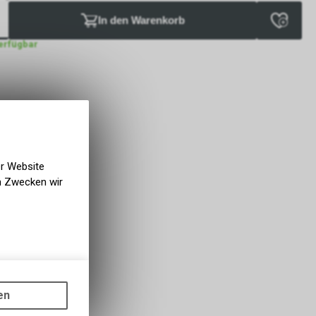
In den Warenkorb
verfügbar
er Website
en Zwecken wir
gen auf
ots, wie die
en
ass die