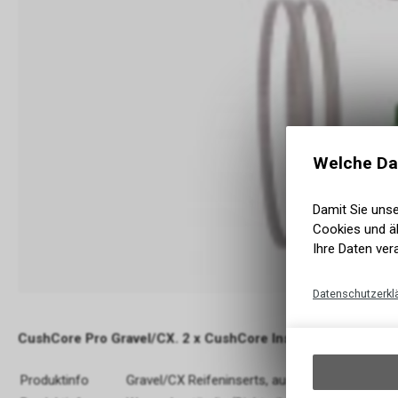
Welche Da
Damit Sie uns
Cookies und äh
Ihre Daten ver
Datenschutzerkl
CushCore Pro Gravel/CX. 2 x CushCore Inserts Gravel/CX, 2
Produktinfo
Gravel/CX Reifeninserts, aus einem Spezialsc