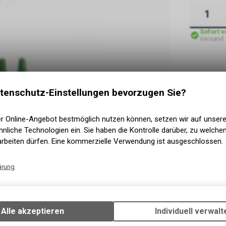
Sofort 
Versand
tenschutz-Einstellungen bevorzugen Sie?
er Online-Angebot bestmöglich nutzen können, setzen wir auf unser
nliche Technologien ein. Sie haben die Kontrolle darüber, zu welch
arbeiten dürfen. Eine kommerzielle Verwendung ist ausgeschlossen.
ärung
Technische Funktionen
 x CushCore Tubeless Air Valve Tubeless.
Wir erfassen und speichern bestimmte Interaktionen und Einstellun
Ihrem Gerät, um die grundlegenden Funktionen unseres Online-Angeb
Alle akzeptieren
Individuell verwalt
haum gespritzt, Made in Canada
Verwendung des Warenkorbs, zu ermöglichen. Bitte beachten Sie, d