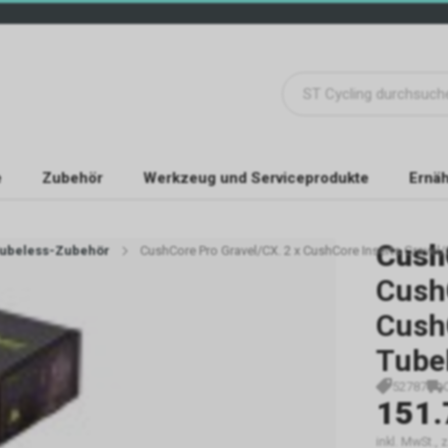
e
Zubehör
Werkzeug und Serviceprodukte
Ernäh
Cush
ubeless-Zubehör
CushCore Pro Gravel/CX. 2 x CushCore Inserts Gravel/
CushC
Cush
Tube
52787
151.
inkl. MwSt., 