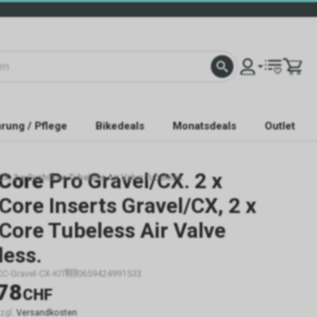
rung / Pflege
Bikedeals
Monatsdeals
Outlet
Core
Pro Gravel/CX. 2 x
CX, 2 x CushCore Tubeless Air Valve Tubeless.
ore Inserts Gravel/CX, 2 x
Core Tubeless Air Valve
less.
CC-Gravel-CX-KIT
0659424991533
78
CHF
zzgl.
Versandkosten