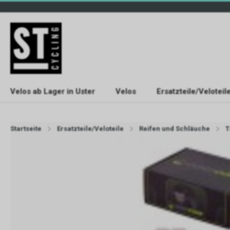
Velos ab Lager in Uster
Velos
Ersatzteile/Veloteil
Startseite
Ersatzteile/Veloteile
Reifen und Schläuche
T