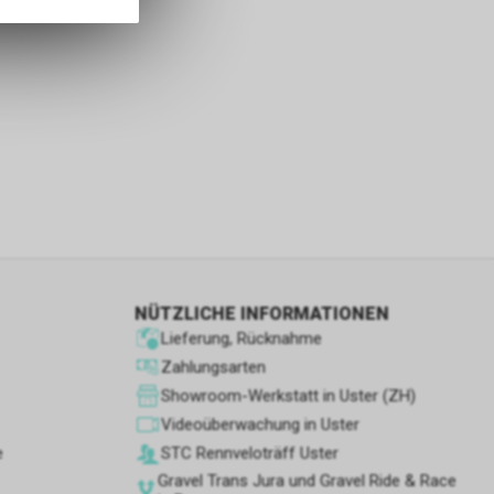
nformationen
s sowie für
icht
tzer, durch
Dienste zu
ie den
NÜTZLICHE INFORMATIONEN
wenn sie nur
Lieferung, Rücknahme
den Benutzer
aten des
Zahlungsarten
flächen zu
Showroom-Werkstatt in Uster (ZH)
Videoüberwachung in Uster
e
STC Rennve­loträff Uster
Gravel Trans Jura und Gravel Ride & Race