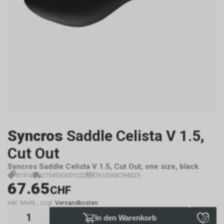
Syncros
Saddle Celista V 1.5,
Cut Out
Syncros Saddle Celista V 1.5, Cut Out, one size, black
81916
2754530001222
7613368794325
67.65
CHF
inkl. MwSt., zzgl.
Versandkosten
In den Warenkorb