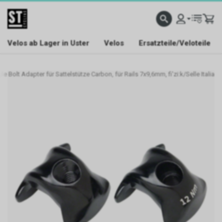
Velos ab Lager in Uster
Velos
Ersatzteile/Veloteile
le Bolt Adapter für Sattelstütze Carbon, für Rails 7x9,6mm, fi'zi:k/Selle Italia