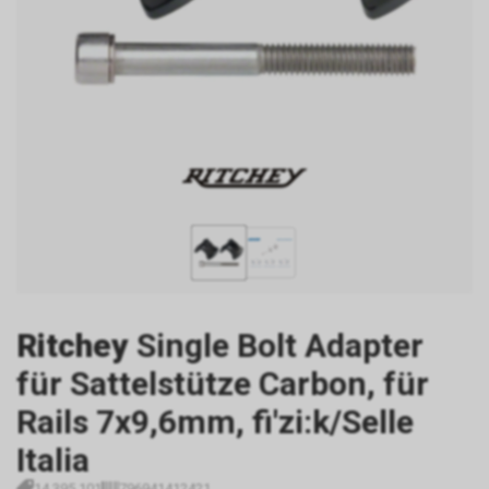
Ritchey
Single Bolt Adapter
für Sattelstütze Carbon, für
Rails 7x9,6mm, fi'zi:k/Selle
Italia
14.395.101
796941412421