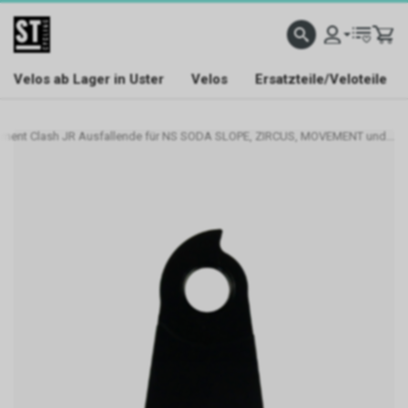
Velos ab Lager in Uster
Velos
Ersatzteile/Veloteile
ement Clash JR Ausfallende für NS SODA SLOPE, ZIRCUS, MOVEMENT und...