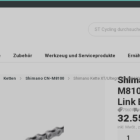
e
Zubehör
Werkzeug und Serviceprodukte
Ernäh
Shim
Ketten
Shimano CN-M8100
Shimano Kette XT/Ultegra CN-M8100 
M810
Link
75601
32.5
inkl. MwSt., 