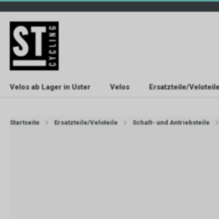
Velos ab Lager in Uster
Velos
Ersatzteile/Veloteil
Startseite
Ersatzteile/Veloteile
Schalt- und Antriebsteile