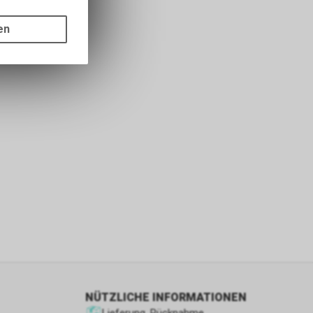
gen auf
ots, wie die
en
ass die
nformationen
s sowie für
icht
tzer, durch
Dienste zu
ie den
wenn sie nur
den Benutzer
aten des
flächen zu
NÜTZLICHE INFORMATIONEN