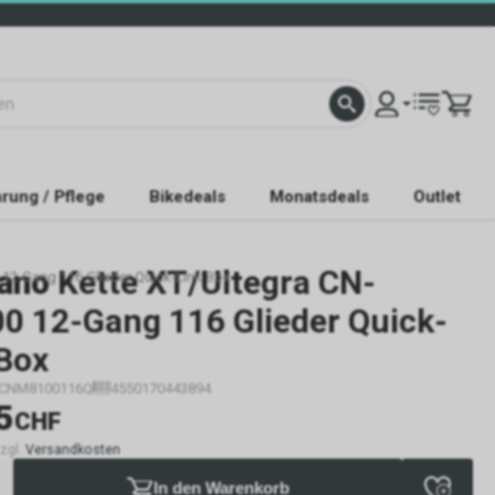
rung / Pflege
Bikedeals
Monatsdeals
Outlet
ano
Kette XT/Ultegra CN-
12-Gang 116 Glieder Quick-Link Box
0 12-Gang 116 Glieder Quick-
 Box
ICNM8100116Q
4550170443894
5
CHF
zzgl.
Versandkosten
In den Warenkorb