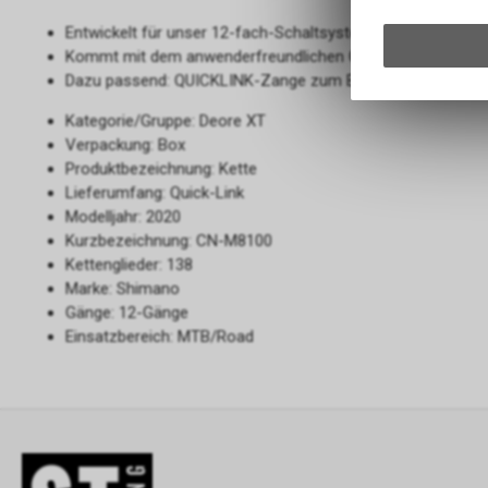
Entwickelt für unser 12-fach-Schaltsystem
Kommt mit dem anwenderfreundlichen QUICKLINK (SM-CN
Dazu passend: QUICKLINK-Zange zum Befestigen und Ent
Kategorie/Gruppe: Deore XT
Verpackung: Box
Produktbezeichnung: Kette
Lieferumfang: Quick-Link
Modelljahr: 2020
Kurzbezeichnung: CN-M8100
Kettenglieder: 138
Marke: Shimano
Gänge: 12-Gänge
Einsatzbereich: MTB/Road