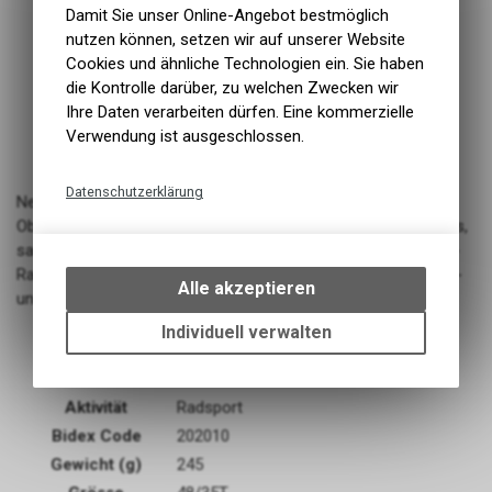
Damit Sie unser Online-Angebot bestmöglich
nutzen können, setzen wir auf unserer Website
Cookies und ähnliche Technologien ein. Sie haben
die Kontrolle darüber, zu welchen Zwecken wir
Ihre Daten verarbeiten dürfen. Eine kommerzielle
Verwendung ist ausgeschlossen.
Datenschutzerklärung
Neues Zahnprofil für geringeren Verschleiss. Dauerhaftere
Oberflächenbehandlung. Einteilige Konstruktion für schnelleres,
Technische Funktionen
sanfteres und zuverlässigeres Schalten. Schalttechnologie X-
Wir erfassen und speichern
Range™ bietet mehr Bandbreite und sanftere Gangabstufung -
bestimmte Interaktionen und
Alle akzeptieren
und immer den richtigen Gang.
Einstellungen auf Ihrem Gerät,
um die grundlegenden
Individuell verwalten
Erhältliche Grössen: 46/33T, 48/35T, 50/37T
Funktionen unseres Online-
Angebots, wie die Verwendung
des Warenkorbs, zu
Aktivität
Radsport
ermöglichen. Bitte beachten Sie,
Bidex Code
202010
dass die gespeicherten Daten
Gewicht (g)
245
keinerlei Rückschlüsse auf Ihre
Funktionale Cookies
persönlichen Informationen