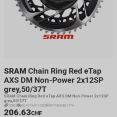
SRAM
Chain Ring Red eTap
AXS DM Non-Power 2x12SP
grey,50/37T
SRAM Chain Ring Red eTap AXS DM Non-Power 2x12SP
grey,50/37T
75825
00.6218.017.002
0710845825774
206.63
CHF