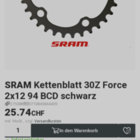
SRAM
Kettenblatt 30Z Force
2x12 94 BCD schwarz
D7558R
0710845844409
25.74
CHF
inkl. MwSt., zzgl.
Versandkosten
In den Warenkorb
Sofort verfügbar