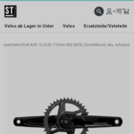
Velos ab Lager in Uster
Velos
Ersatzteile/Veloteile
Powermeter Rival AXS 1x DUB 175mm 40Z WIDE, DirectMount, Alu, schwarz