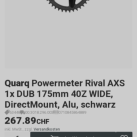
Quarq
Powermeter Rival AXS
1x DUB 175mm 40Z WIDE,
DirectMount, Alu, schwarz
63448
00.3018.296.003
0710845864889
267.89
CHF
inkl. MwSt., zzgl.
Versandkosten