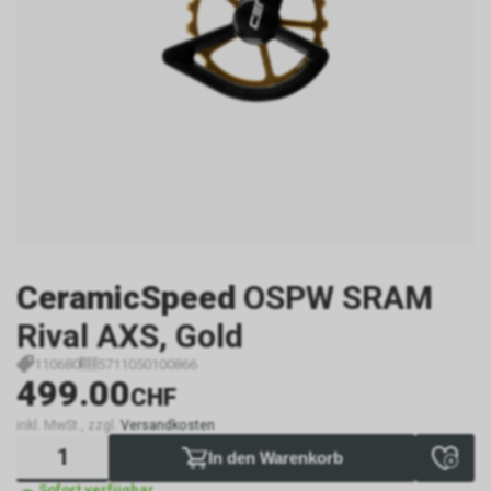
CeramicSpeed
OSPW SRAM
Rival AXS, Gold
110680
5711050100866
499.00
CHF
inkl. MwSt., zzgl.
Versandkosten
In den Warenkorb
Sofort verfügbar