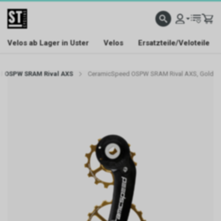
Velos ab Lager in Uster
Velos
Ersatzteile/Veloteile
 OSPW SRAM Rival AXS
CeramicSpeed OSPW SRAM Rival AXS, Gold