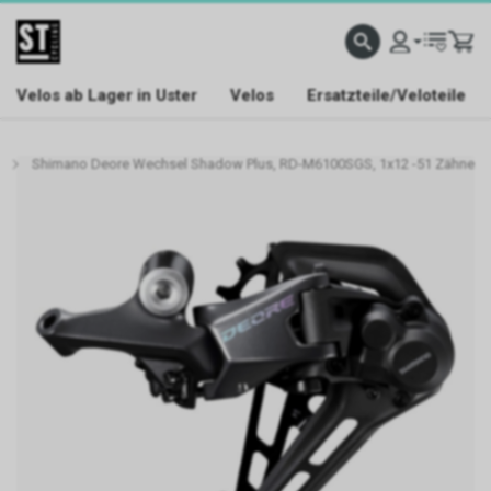
Velos ab Lager in Uster
Velos
Ersatzteile/Veloteile
Shimano Deore Wechsel Shadow Plus, RD-M6100SGS, 1x12 -51 Zähne