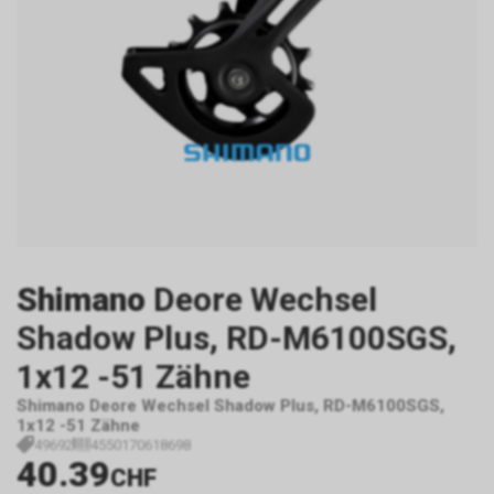
Shimano
Deore Wechsel
Shadow Plus, RD-M6100SGS,
1x12 -51 Zähne
Shimano Deore Wechsel Shadow Plus, RD-M6100SGS,
1x12 -51 Zähne
49692
4550170618698
40.39
CHF