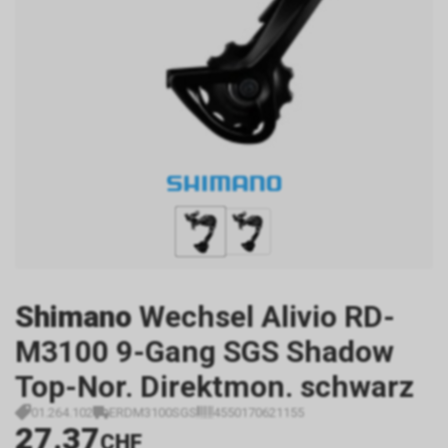
Shimano
Wechsel Alivio RD-
M3100 9-Gang SGS Shadow
Top-Nor. Direktmon. schwarz
01.264.102
ERDM3100SGS
4550170621155
27.37
CHF