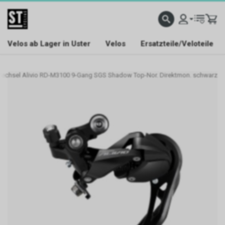
Velos ab Lager in Uster
Velos
Ersatzteile/Veloteile
echsel Alivio RD-M3100 9-Gang SGS Shadow Top-Nor. Direktmon. schwarz