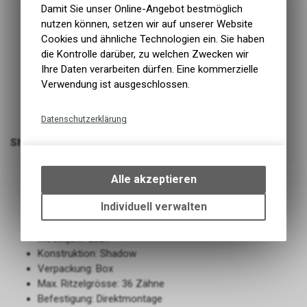
Damit Sie unser Online-Angebot bestmöglich
nutzen können, setzen wir auf unserer Website
Cookies und ähnliche Technologien ein. Sie haben
die Kontrolle darüber, zu welchen Zwecken wir
Ihre Daten verarbeiten dürfen. Eine kommerzielle
Verwendung ist ausgeschlossen.
Datenschutzerklärung
Technische Funktionen
Shimano Wechsel Alivio RD-M3100
Wir erfassen und speichern
Flaches Design
bestimmte Interaktionen und
Alle akzeptieren
Zugeinstellschraube
Einstellungen auf Ihrem Gerät,
um die grundlegenden
Individuell verwalten
Marke: Shimano
Funktionen unseres Online-
Gänge: 9-Gang
Angebots, wie die Verwendung
Modelljahr: 2021
des Warenkorbs, zu
Konstruktion: Shadow
ermöglichen. Bitte beachten Sie,
Verpackung: Box
dass die gespeicherten Daten
Max. Ritzelgrösse: 36 Zähne
keinerlei Rückschlüsse auf Ihre
Befestigung: Direktmontage
Funktionale Cookies
persönlichen Informationen