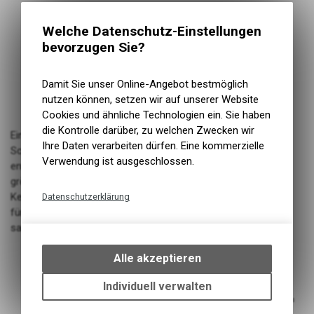
Welche Datenschutz-Einstellungen
bevorzugen Sie?
Damit Sie unser Online-Angebot bestmöglich
nutzen können, setzen wir auf unserer Website
Cookies und ähnliche Technologien ein. Sie haben
die Kontrolle darüber, zu welchen Zwecken wir
Ein Schaltwerk für alles. Das SRAM Force eTap AXS™
Ihre Daten verarbeiten dürfen. Eine kommerzielle
Schaltwerk wurde sowohl für 1x, wie auch 2x Systeme
Verwendung ist ausgeschlossen.
entwickelt. Es nutzt die X-Range™ Technologie für eine
grössere Übersetzungsbandbreite und besseres
Kettenmanagement und verfügt über grössere Schaltröllchen
Datenschutzerklärung
für eine verbesserte Haltbarkeit und Effizienz. Leistungsstark,
Technische Funktionen
sanft, leise und AXS™ aktiviert.
Wir erfassen und speichern
bestimmte Interaktionen und
Short für 10-26 bis 10-33T / Medium für 10-28 bis 10-
Alle akzeptieren
Einstellungen auf Ihrem Gerät,
36T
um die grundlegenden
Gewicht ohne Akku 36T Version
Individuell verwalten
Funktionen unseres Online-
Schaltwerk max. 33T: 33T = 5mm / 30T = 10mm / 28T =
Angebots, wie die Verwendung