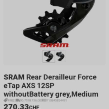
SRAM
Rear Derailleur Force
eTap AXS 12SP
withoutBattery grey,Medium
49825
00.7518.136.000
710845854491
270.33
CHF