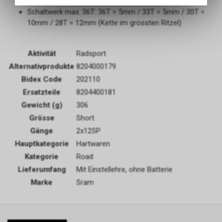
10mm / 26T = 14mm (Kette im grössten Ritzel)
des Warenkorbs, zu
Schaltwerk max. 36T: 36T = 5mm / 33T = 5mm / 30T =
ermöglichen. Bitte beachten Sie,
10mm / 28T = 12mm (Kette im grössten Ritzel)
dass die gespeicherten Daten
keinerlei Rückschlüsse auf Ihre
Funktionale Cookies
persönlichen Informationen
Aktivität
Radsport
zulassen.
Funktionale Cookies sind für die
Alternativprodukte
8204000179
Bereitstellung der Dienste des
Bidex Code
202110
Shops sowie für den
Ersatzteile
8204400181
ordnungsgemäßen Betrieb
unbedingt erforderlich, daher ist
Gewicht (g)
306
es nicht möglich, ihre
Grösse
Short
Verwendung abzulehnen. Sie
Gänge
2x12SP
ermöglichen es dem Benutzer,
Hauptkategorie
Hartwaren
durch unsere Website zu
navigieren und die
Kategorie
Road
Werbe-Cookies
verschiedenen Optionen oder
Lieferumfang
Mit Einstellehre, ohne Batterie
Dienste zu nutzen, die auf
Sie sind diejenigen, die
Marke
Sram
dieser vorhanden sind.
Informationen über die
Anzeigen sammeln, die den
Benutzern der Website
angezeigt werden. Sie können