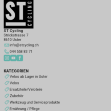
anonym sein, wenn sie nur
Informationen über die
angezeigten Werbeflächen
sammeln, ohne den Benutzer zu
identifizieren, oder
Analyse-Cookies
personalisiert, wenn sie
ST Cycling
personenbezogene Daten des
Sie sammeln Informationen
Strickstrasse 7
8610 Uster
Benutzers des Shops durch
über das Surferlebnis des
einen Dritten sammeln, um
info
@
stcycling.ch
Benutzers im Geschäft,
diese Werbeflächen zu
normalerweise anonym, obwohl
044 558 83 71
personalisieren.
sie manchmal auch eine
eindeutige und eindeutige
Identifizierung des Benutzers
KATEGORIEN
ermöglichen, um Berichte über
die Interessen der Benutzer an
Velos ab Lager in Uster
den angebotenen Produkten
Velos
Leistungs-Cookies
oder Dienstleistungen zu
Ersatzteile/Veloteile
erhalten. der Laden.
Sie werden verwendet, um das
Zubehör
Surferlebnis zu verbessern und
Werkzeug und Serviceprodukte
den Betrieb des Shops zu
optimieren.
Ernährung / Pflege