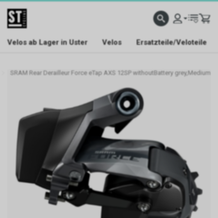
Velos ab Lager in Uster
Velos
Ersatzteile/Veloteile
SRAM Rear Derailleur Force eTap AXS 12SP withoutBattery grey,Medium