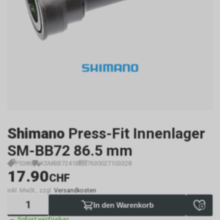
Shimano
Press-Fit Innenlager
SM-BB72 86.5 mm
P5386
KSMBB7241B
7630027103328
17.90
CHF
inkl. MwSt., zzgl.
Versandkosten
In den Warenkorb
Sofort verfügbar