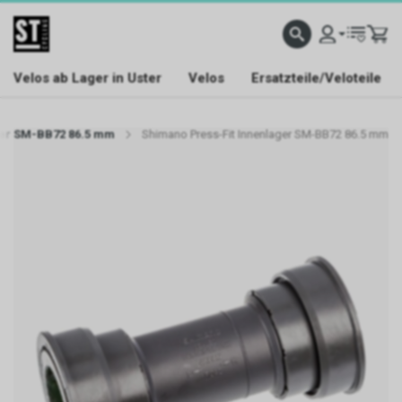
Velos ab Lager in Uster
Velos
Ersatzteile/Veloteile
ger SM-BB72 86.5 mm
Shimano Press-Fit Innenlager SM-BB72 86.5 mm