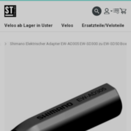
Velos ab Lager in Uster
Velos
Ersatzteile/Veloteile
g
Shimano Elektrischer Adapter EW-AD305 EW-SD300 zu EW-SD50 Box