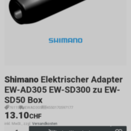
Shimano
Elektrischer Adapter
EW-AD305 EW-SD300 zu EW-
SD50 Box
76115
IEWAD305
4550170597177
13.10
CHF
inkl. MwSt., zzgl.
Versandkosten