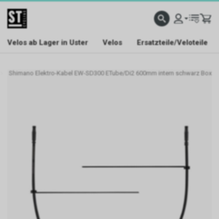
Velos ab Lager in Uster
Velos
Ersatzteile/Veloteile
Shimano Elektro-Kabel EW-SD300 ETube/Di2 600mm intern schwarz Box