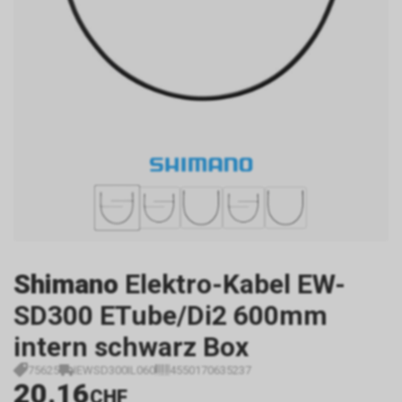
Shimano
Elektro-Kabel EW-
SD300 ETube/Di2 600mm
intern schwarz Box
75625
IEWSD300IL060
4550170635237
20.16
CHF