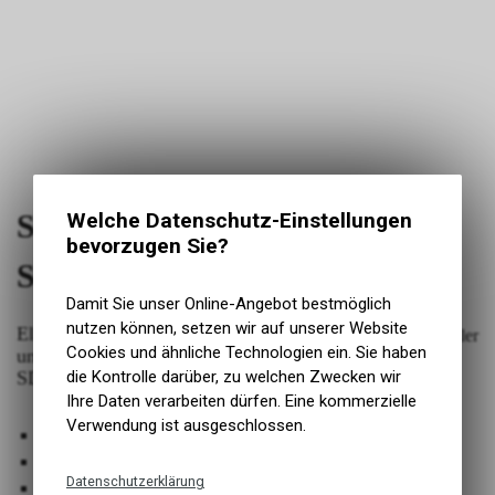
Welche Datenschutz-Einstellungen
Shimano Stromkabel Di2 EW-
bevorzugen Sie?
SD300
Damit Sie unser Online-Angebot bestmöglich
nutzen können, setzen wir auf unserer Website
Elektronische Kabel für SHIMANO STEPS
Cookies und ähnliche Technologien ein. Sie haben
und SHIMANO Di2 Komponenten mit EW-
die Kontrolle darüber, zu welchen Zwecken wir
SD300 Anschluss-Typ.
Ihre Daten verarbeiten dürfen. Eine kommerzielle
Verwendung ist ausgeschlossen.
Inkl. Kabelbinder
Sehr dünnes Kabel
Datenschutzerklärung
Optimierte Integration