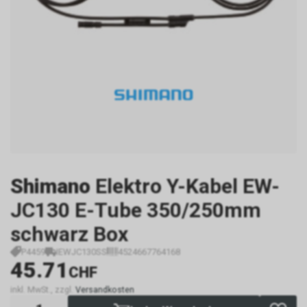
Shimano
Elektro Y-Kabel EW-
JC130 E-Tube 350/250mm
schwarz Box
P4459
IEWJC130SS
4524667764168
45.71
CHF
inkl. MwSt., zzgl.
Versandkosten