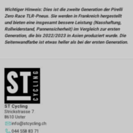
Analyse-Cookies
personalisiert, wenn sie
Wichtiger Hinweis: Dies ist die zweite Generation der Pirelli
personenbezogene Daten des
Sie sammeln Informationen
Benutzers des Shops durch
Zero Race TLR-Pneus. Sie werden in Frankreich hergestellt
über das Surferlebnis des
einen Dritten sammeln, um
Benutzers im Geschäft,
und bieten eine insgesamt bessere Leistung (Nasshaftung,
diese Werbeflächen zu
normalerweise anonym, obwohl
Rollwiderstand, Pannensicherheit) im Vergleich zur ersten
personalisieren.
sie manchmal auch eine
Generation, die bis 2022/2023 in Asien produziert wurde. Die
eindeutige und eindeutige
Seitenwandfarbe ist etwas heller als bei der ersten Generation.
Identifizierung des Benutzers
ermöglichen, um Berichte über
die Interessen der Benutzer an
den angebotenen Produkten
Leistungs-Cookies
oder Dienstleistungen zu
erhalten. der Laden.
Sie werden verwendet, um das
Surferlebnis zu verbessern und
den Betrieb des Shops zu
optimieren.
ST Cycling
Strickstrasse 7
Andere Cookies
8610 Uster
Es handelt sich um Cookies
info
@
stcycling.ch
ohne eindeutigen Zweck oder
044 558 83 71