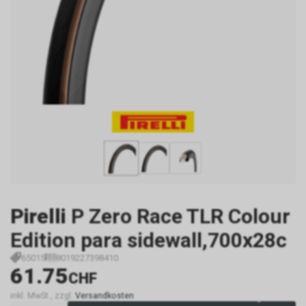
Pirelli
P Zero Race TLR Colour
Edition para sidewall,700x28c
65015
8019227398410
61.75
CHF
inkl. MwSt., zzgl.
Versandkosten