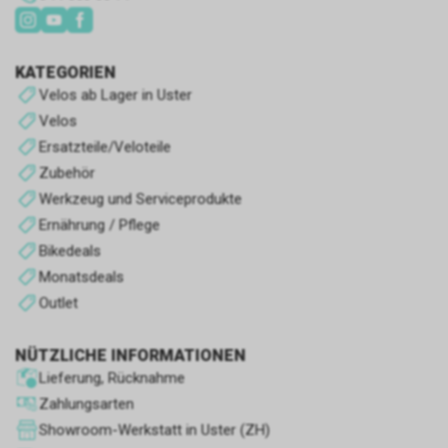
solche, die wir noch im
Klassifizierungsprozess sind.
KATEGORIEN
Velos ab Lager in Uster
Velos
Ersatzteile/Veloteile
Zubehör
Werkzeug und Serviceprodukte
Ernährung / Pflege
Bikedeals
Monatsdeals
Outlet
NÜTZLICHE INFORMATIONEN
Lieferung, Rücknahme
Zahlungsarten
Showroom-Werkstatt in Uster (ZH)