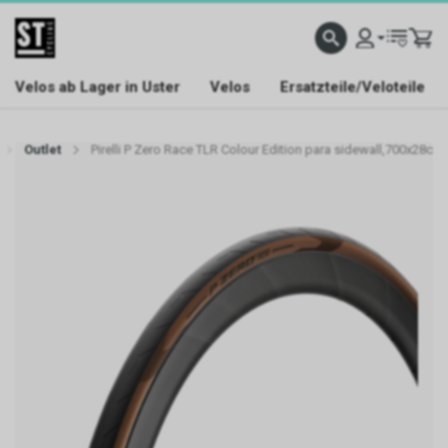
Velos ab Lager in Uster
Velos
Ersatzteile/Veloteile
Outlet
Pirelli P Zero Race TLR Colour Edition para sidewall,700x28c