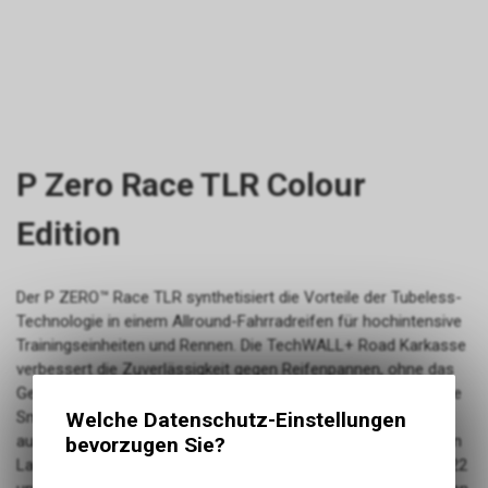
P Zero Race TLR Colour
Edition
Der P ZERO™ Race TLR synthetisiert die Vorteile der Tubeless-
Technologie in einem Allround-Fahrradreifen für hochintensive
Trainingseinheiten und Rennen. Die TechWALL+ Road Karkasse
verbessert die Zuverlässigkeit gegen Reifenpannen, ohne das
Gewicht des Reifens zu beeinträchtigen, während der spezielle
Welche Datenschutz-Einstellungen
SmartEVO Compound die Griffigkeit sowohl auf nassem als
auch auf trockenem Asphalt im Vergleich zu unseren früheren
bevorzugen Sie?
Laufflächenmischungen verbessert. P ZERO™ Race TLR 28-622