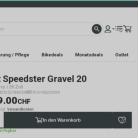
rung / Pflege
Bikedeals
Monatsdeals
Outlet
t
Speedster Gravel 20
rey | 28 Zoll
4232527842006
7616185220039
9.00
CHF
zzgl.
Versandkosten
In den Warenkorb
verfügbar