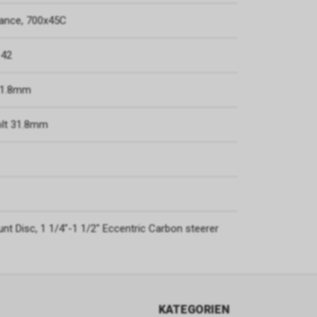
unsere Website zu navigieren und die verschiedenen Optionen oder 
ance, 700x45C
nutzen, die auf dieser vorhanden sind.
 42
Werbe-Cookies
Sie sind diejenigen, die Informationen über die Anzeigen sammeln, d
 31.8mm
Benutzern der Website angezeigt werden. Sie können anonym sein, 
Informationen über die angezeigten Werbeflächen sammeln, ohne 
olt 31.8mm
zu identifizieren, oder personalisiert, wenn sie personenbezogene D
Benutzers des Shops durch einen Dritten sammeln, um diese Werbe
personalisieren.
Analyse-Cookies
Sie sammeln Informationen über das Surferlebnis des Benutzers im
t Disc, 1 1/4"-1 1/2" Eccentric Carbon steerer
normalerweise anonym, obwohl sie manchmal auch eine eindeutige
eindeutige Identifizierung des Benutzers ermöglichen, um Berichte ü
Interessen der Benutzer an den angebotenen Produkten oder Dienst
zu erhalten. der Laden.
KATEGORIEN
Leistungs-Cookies