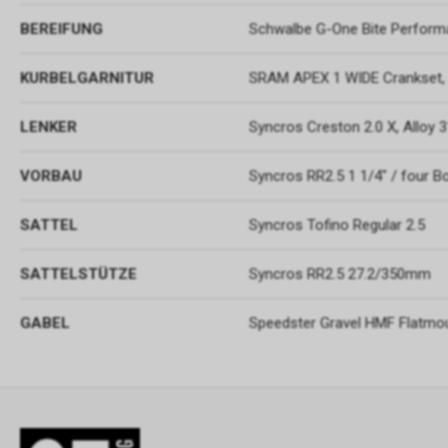
BEREIFUNG
Schwalbe G-One Bite Perform
KURBELGARNITUR
SRAM APEX 1 WIDE Crankset,
LENKER
Syncros Creston 2.0 X, Alloy
VORBAU
Syncros RR2.5 1 1/4" / four B
SATTEL
Syncros Tofino Regular 2.5
SATTELSTÜTZE
Syncros RR2.5 27.2/350mm
GABEL
Speedster Gravel HMF Flatmoun