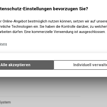
tenschutz-Einstellungen bevorzugen Sie?
er Online-Angebot bestmöglich nutzen können, setzen wir auf unser
nliche Technologien ein. Sie haben die Kontrolle darüber, zu welch
arbeiten dürfen. Eine kommerzielle Verwendung ist ausgeschlossen.
ärung
Technische Funktionen
Wir erfassen und speichern bestimmte Interaktionen und Einstellun
Ihrem Gerät, um die grundlegenden Funktionen unseres Online-Angeb
Alle akzeptieren
Individuell verwalt
Verwendung des Warenkorbs, zu ermöglichen. Bitte beachten Sie, d
gespeicherten Daten keinerlei Rückschlüsse auf Ihre persönlichen I
zulassen.
Funktionale Cookies
Funktionale Cookies sind für die Bereitstellung der Dienste des Shop
den ordnungsgemäßen Betrieb unbedingt erforderlich, daher ist es n
System
möglich, ihre Verwendung abzulehnen. Sie ermöglichen es dem Benu