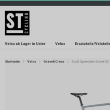
Velos ab Lager in Uster
Velos
Ersatzteile/Veloteil
Startseite
Velos
Gravel/Cross
Scott Speedster Gravel 20