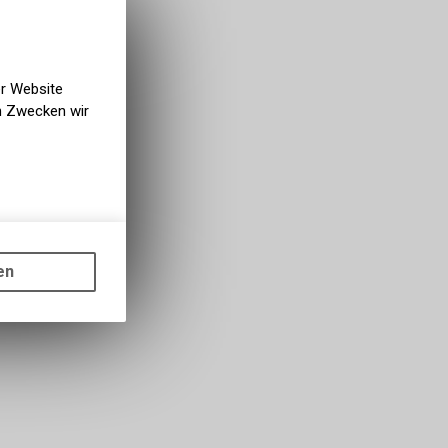
er Website
en Zwecken wir
gen auf
ots, wie die
en
ass die
nformationen
s sowie für
icht
tzer, durch