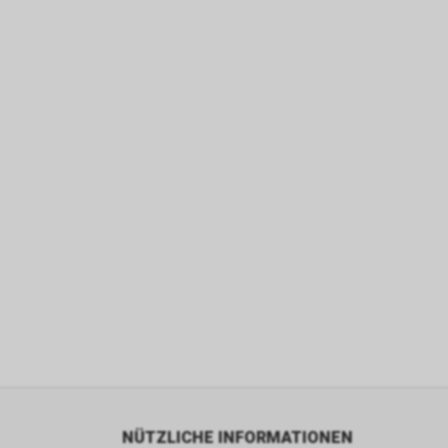
Dienste zu
ie den
wenn sie nur
den Benutzer
aten des
flächen zu
 Geschäft,
 und
ber die
leistungen
NÜTZLICHE INFORMATIONEN