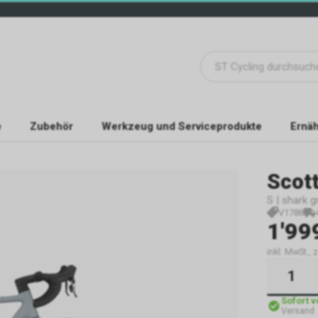
e
Zubehör
Werkzeug und Serviceprodukte
Ernäh
Scot
S | shark g
V1788
1'99
inkl. MwSt., 
Sofort 
Versand