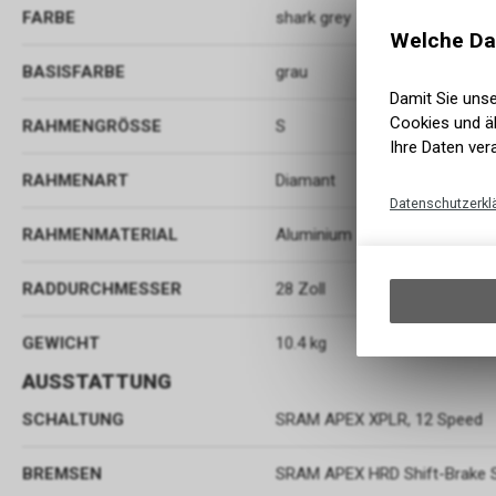
FARBE
shark grey
Welche Da
BASISFARBE
grau
Damit Sie uns
Cookies und äh
RAHMENGRÖSSE
S
Ihre Daten ver
RAHMENART
Diamant
Datenschutzerkl
RAHMENMATERIAL
Aluminium
RADDURCHMESSER
28 Zoll
GEWICHT
10.4 kg
AUSSTATTUNG
SCHALTUNG
SRAM APEX XPLR, 12 Speed
BREMSEN
SRAM APEX HRD Shift-Brake 