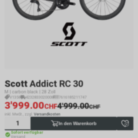
Scott
Addict RC 30
M | carbon black | 28 Zoll
V1358
4232833020008
7616185211747
3'999.00
4'999.00
CHF
CHF
inkl. MwSt., zzgl.
Versandkosten
In den Warenkorb
Sofort verfügbar
Versand