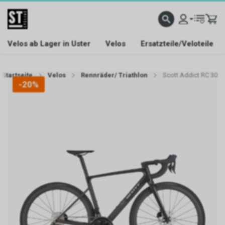
Velos ab Lager in Uster
Velos
Ersatzteile/Veloteile
Startseite
Velos
Rennräder/ Triathlon
Scott Addict RC 30
-20%