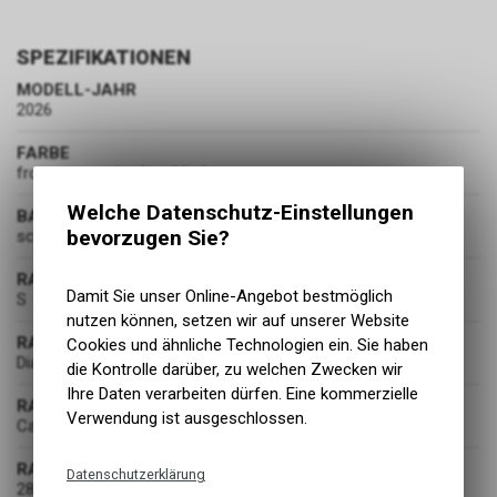
SPEZIFIKATIONEN
MODELL-JAHR
2026
FARBE
frozen green/carbon black
Welche Datenschutz-Einstellungen
BASISFARBE
bevorzugen Sie?
schwarz
RAHMENGRÖSSE
Damit Sie unser Online-Angebot bestmöglich
S
nutzen können, setzen wir auf unserer Website
RAHMENART
Cookies und ähnliche Technologien ein. Sie haben
Diamant
die Kontrolle darüber, zu welchen Zwecken wir
Ihre Daten verarbeiten dürfen. Eine kommerzielle
RAHMENMATERIAL
Verwendung ist ausgeschlossen.
Carbon
RADDURCHMESSER
Datenschutzerklärung
28 Zoll