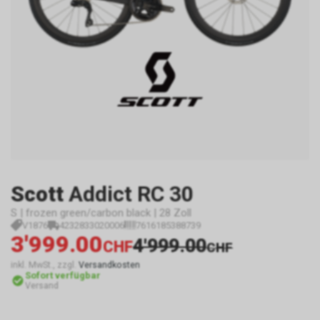
Scott
Addict RC 30
S | frozen green/carbon black | 28 Zoll
V1876
4232833020006
7616185388739
3'999.00
4'999.00
CHF
CHF
inkl. MwSt., zzgl.
Versandkosten
Sofort verfügbar
Versand