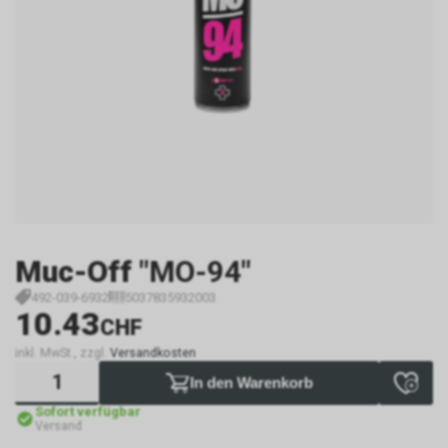
Muc-Off
"MO-94"
492-039-6932
5037835932003
10.43
CHF
inkl. MwSt., zzgl.
Versandkosten
In den Warenkorb
Sofort verfügbar
Versand