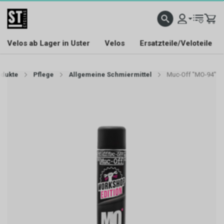
Velos ab Lager in Uster
Velos
Ersatzteile/Veloteile
odukte
Pflege
Allgemeine Schmiermittel
Muc-Off "MO-94"