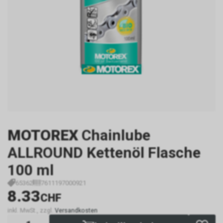
MOTOREX
Chainlube
ALLROUND Kettenöl Flasche
100 ml
65362
7611197000921
8.33
CHF
inkl. MwSt., zzgl.
Versandkosten