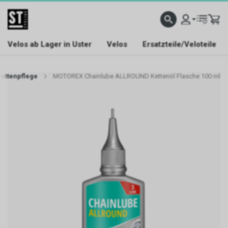
Velos ab Lager in Uster
Velos
Ersatzteile/Veloteile
Kettenpflege
MOTOREX Chainlube ALLROUND Kettenöl Flasche 100 ml