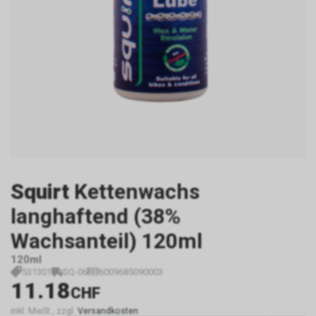
Squirt
Kettenwachs
langhaftend (38%
Wachsanteil) 120ml
120ml
531301
SQ-06
6009685090003
11.18
CHF
inkl. MwSt., zzgl.
Versandkosten