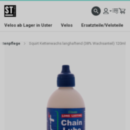
Velos ab Lager in Uster
Velos
Ersatzteile/Veloteile
ettenpflege
Squirt Kettenwachs langhaftend (38% Wachsanteil) 120ml