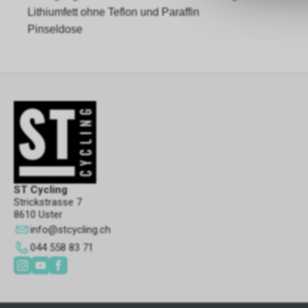
Lithiumfett ohne Teflon und Paraffin
Pinseldose
ST Cycling
Strickstrasse 7
8610 Uster
info
@
stcycling.ch
044 558 83 71