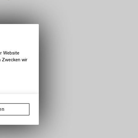
er Website
en Zwecken wir
gen auf
ots, wie die
en
ass die
nformationen