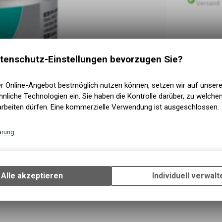
Versand
tenschutz-Einstellungen bevorzugen Sie?
er Online-Angebot bestmöglich nutzen können, setzen wir auf unser
nliche Technologien ein. Sie haben die Kontrolle darüber, zu welch
arbeiten dürfen. Eine kommerzielle Verwendung ist ausgeschlossen.
ärung
Technische Funktionen
Wir erfassen und speichern bestimmte Interaktionen und Einstellun
Ihrem Gerät, um die grundlegenden Funktionen unseres Online-Angeb
Alle akzeptieren
Individuell verwalt
Verwendung des Warenkorbs, zu ermöglichen. Bitte beachten Sie, d
gespeicherten Daten keinerlei Rückschlüsse auf Ihre persönlichen I
zulassen.