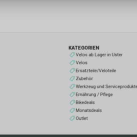
Funktionale Cookies
Funktionale Cookies sind für die Bereitstellung der Dienste des Shop
den ordnungsgemäßen Betrieb unbedingt erforderlich, daher ist es n
möglich, ihre Verwendung abzulehnen. Sie ermöglichen es dem Benu
unsere Website zu navigieren und die verschiedenen Optionen oder 
nutzen, die auf dieser vorhanden sind.
KATEGORIEN
Werbe-Cookies
Velos ab Lager in Uster
Sie sind diejenigen, die Informationen über die Anzeigen sammeln, d
Velos
Benutzern der Website angezeigt werden. Sie können anonym sein, 
Ersatzteile/Veloteile
Informationen über die angezeigten Werbeflächen sammeln, ohne 
Zubehör
zu identifizieren, oder personalisiert, wenn sie personenbezogene D
Werkzeug und Serviceprodukt
Benutzers des Shops durch einen Dritten sammeln, um diese Werbe
personalisieren.
Ernährung / Pflege
Bikedeals
Analyse-Cookies
Monatsdeals
Sie sammeln Informationen über das Surferlebnis des Benutzers im
Outlet
normalerweise anonym, obwohl sie manchmal auch eine eindeutige
eindeutige Identifizierung des Benutzers ermöglichen, um Berichte ü