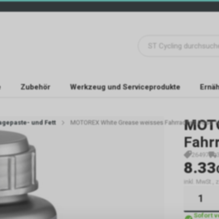
e
Zubehör
Werkzeug und Serviceprodukte
Ernäh
MOT
gepaste- und Fett
MOTOREX White Grease weisses Fahrradfett Dose 1
Fahrr
26497
8.33
inkl. MwSt., 
Sofort 