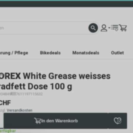
rung / Pflege
Bikedeals
Monatsdeals
Outlet
OREX
White Grease weisses
00 g
adfett Dose 100 g
304849
7611197115632
CHF
zzgl.
Versandkosten
In den Warenkorb
verfügbar