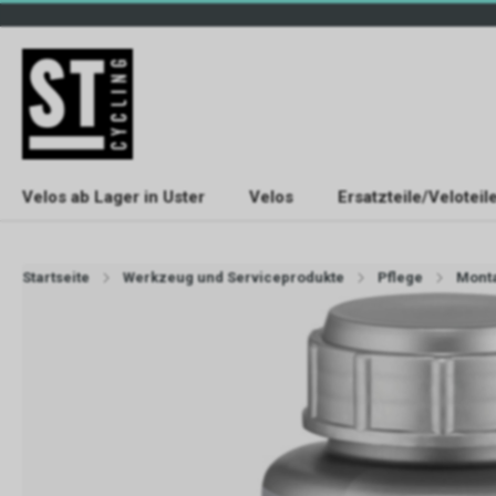
Velos ab Lager in Uster
Velos
Ersatzteile/Veloteil
Startseite
Werkzeug und Serviceprodukte
Pflege
Monta