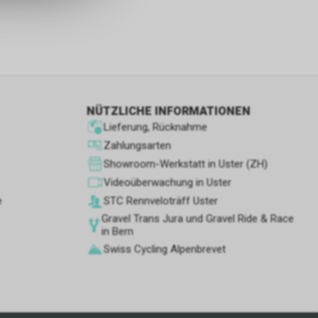
s sowie für
icht
tzer, durch
Dienste zu
NÜTZLICHE INFORMATIONEN
Lieferung, Rücknahme
ie den
Zahlungsarten
wenn sie nur
Showroom-Werkstatt in Uster (ZH)
den Benutzer
Videoüberwachung in Uster
aten des
e
STC Rennve­loträff Uster
flächen zu
Gravel Trans Jura und Gravel Ride & Race
in Bern
Swiss Cycling Alpenbrevet
 Geschäft,
 und
ber die