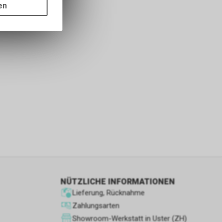
ots, wie die
en
ass die
nformationen
s sowie für
icht
tzer, durch
Dienste zu
ie den
wenn sie nur
den Benutzer
NÜTZLICHE INFORMATIONEN
aten des
Lieferung, Rücknahme
flächen zu
Zahlungsarten
Showroom-Werkstatt in Uster (ZH)