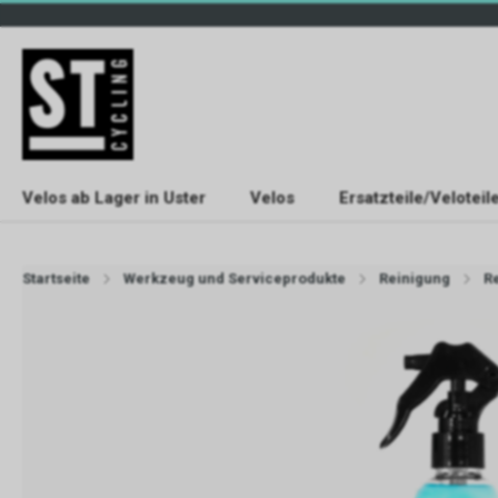
Velos ab Lager in Uster
Velos
Ersatzteile/Veloteil
Startseite
Werkzeug und Serviceprodukte
Reinigung
R