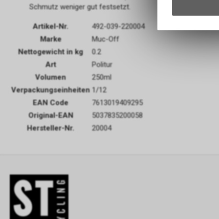
Schmutz weniger gut festsetzt.
Artikel-Nr.
492-039-220004
Marke
Muc-Off
Nettogewicht in kg
0.2
Art
Politur
Volumen
250ml
Verpackungseinheiten
1/12
EAN Code
7613019409295
Original-EAN
5037835200058
Hersteller-Nr.
20004