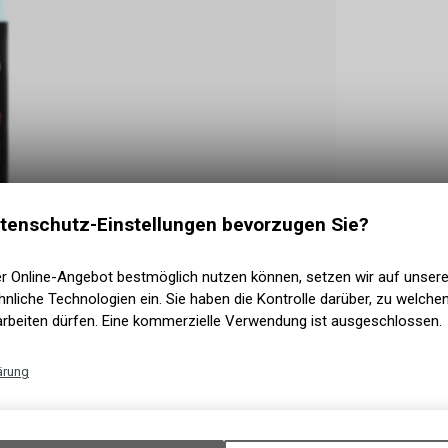
tenschutz-Einstellungen bevorzugen Sie?
er Online-Angebot bestmöglich nutzen können, setzen wir auf unser
nliche Technologien ein. Sie haben die Kontrolle darüber, zu welch
arbeiten dürfen. Eine kommerzielle Verwendung ist ausgeschlossen.
ärung
nheit an. Matt Finish Detailer ist das neueste
Technische Funktionen
n-Matt-Farben, matt und matt Vinyl Wraps
Wir erfassen und speichern bestimmte Interaktionen und Einstellun
reie Oberfläche und sorgt dafür, dass sich der