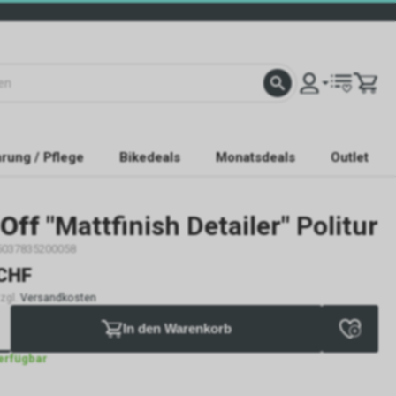
rung / Pflege
Bikedeals
Monatsdeals
Outlet
Off
"Mattfinish Detailer" Politur
5037835200058
CHF
zzgl.
Versandkosten
In den Warenkorb
verfügbar