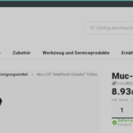
e
Zubehör
Werkzeug und Serviceprodukte
Ernäh
Muc-
einigungsmittel
Muc-Off "Mattfinish Detailer" Politur
35904
8.93
inkl. MwSt., 
Sofort 
Versand