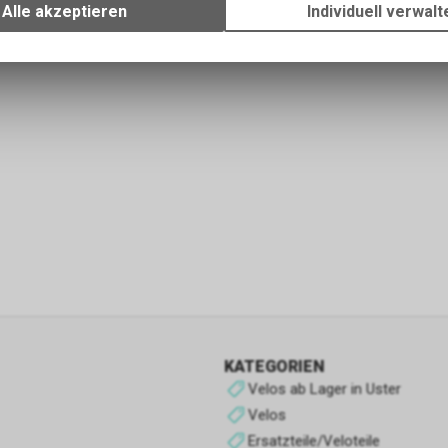
Ihrem Gerät, um die grundlegenden Funktionen unseres Online-Angeb
Alle akzeptieren
Individuell verwalt
Verwendung des Warenkorbs, zu ermöglichen. Bitte beachten Sie, d
gespeicherten Daten keinerlei Rückschlüsse auf Ihre persönlichen I
zulassen.
Funktionale Cookies
Funktionale Cookies sind für die Bereitstellung der Dienste des Shop
den ordnungsgemäßen Betrieb unbedingt erforderlich, daher ist es n
möglich, ihre Verwendung abzulehnen. Sie ermöglichen es dem Benu
unsere Website zu navigieren und die verschiedenen Optionen oder 
nutzen, die auf dieser vorhanden sind.
Werbe-Cookies
Sie sind diejenigen, die Informationen über die Anzeigen sammeln, d
Benutzern der Website angezeigt werden. Sie können anonym sein, 
Informationen über die angezeigten Werbeflächen sammeln, ohne 
KATEGORIEN
zu identifizieren, oder personalisiert, wenn sie personenbezogene D
Velos ab Lager in Uster
Benutzers des Shops durch einen Dritten sammeln, um diese Werbe
personalisieren.
Velos
Ersatzteile/Veloteile