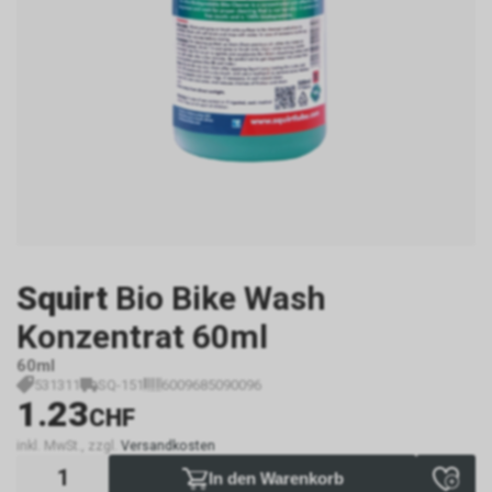
Squirt
Bio Bike Wash
Konzentrat 60ml
60ml
531311
SQ-151
6009685090096
1.23
CHF
inkl. MwSt., zzgl.
Versandkosten
In den Warenkorb