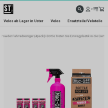
Velos ab Lager in Uster
Velos
Ersatzteile/Veloteile
Powder Fahrradreiniger (4pack)+Bottle Treten Sie Einwegplastik in die Eier!