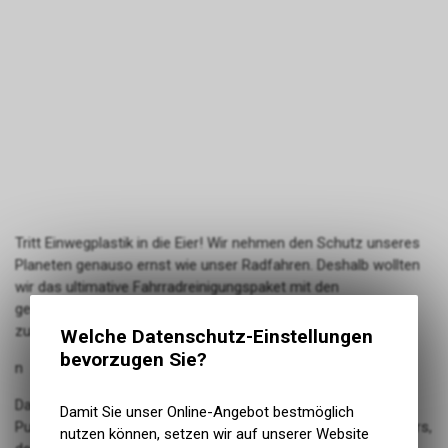
Tritt Einwegplastik in die Eier! Wir nehmen den Schutz unseres
Planeten genauso ernst wie unser Radfahren. Deshalb wollten
wir das ultimative Fahrradreinigungspaket mit den
geringstmöglichen Auswirkungen auf die Umwelt
zusammenstellen.
Welche Datenschutz-Einstellungen
bevorzugen Sie?
n
Das Paket enthält zwei Beutel unseres unglaublichen neuen
Damit Sie unser Online-Angebot bestmöglich
Punk Powder, des weltweit ersten plastikfreien Fahrradreinigers,
nutzen können, setzen wir auf unserer Website