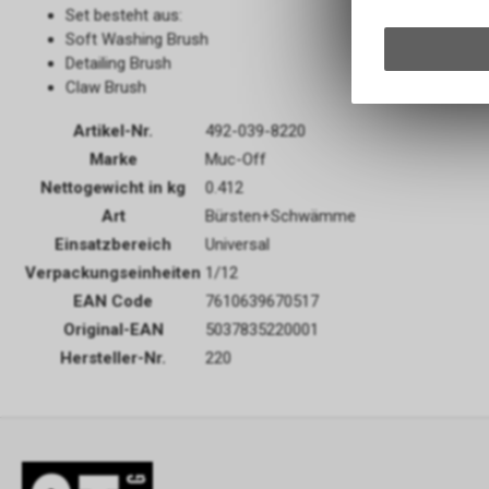
Set besteht aus:
Soft Washing Brush
Detailing Brush
Claw Brush
Artikel-Nr.
492-039-8220
Marke
Muc-Off
Nettogewicht in kg
0.412
Art
Bürsten+Schwämme
Einsatzbereich
Universal
Verpackungseinheiten
1/12
EAN Code
7610639670517
Original-EAN
5037835220001
Hersteller-Nr.
220