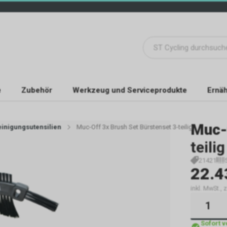
e
Zubehör
Werkzeug und Serviceprodukte
Ernäh
Muc-
einigungsutensilien
Muc-Off 3x Brush Set Bürstenset 3-teilig
teilig
21421
22.4
inkl. MwSt., 
Sofort 