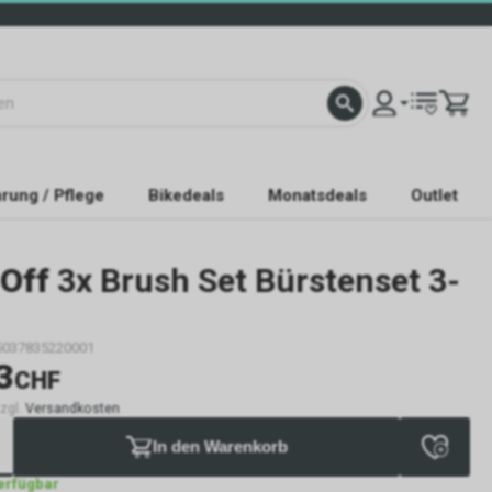
rung / Pflege
Bikedeals
Monatsdeals
Outlet
Off
3x Brush Set Bürstenset 3-
5037835220001
3
CHF
zzgl.
Versandkosten
In den Warenkorb
verfügbar