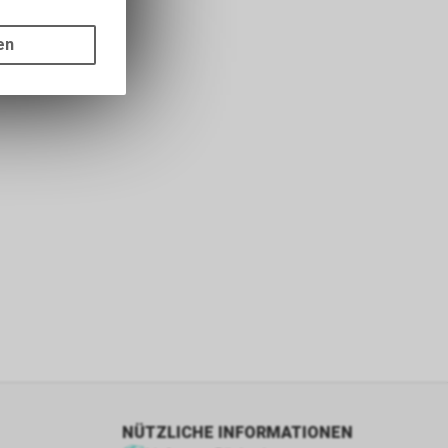
gen auf
ots, wie die
en
ass die
nformationen
s sowie für
icht
tzer, durch
Dienste zu
ie den
wenn sie nur
den Benutzer
aten des
flächen zu
NÜTZLICHE INFORMATIONEN