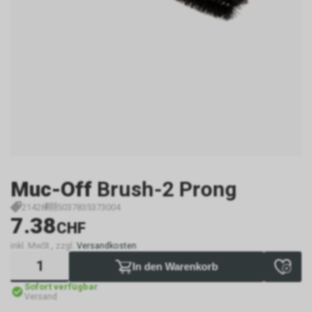
Muc-Off
Brush-2 Prong
21428
5037835373004
7.38
CHF
inkl. MwSt., zzgl.
Versandkosten
In den Warenkorb
Sofort verfügbar
Versand